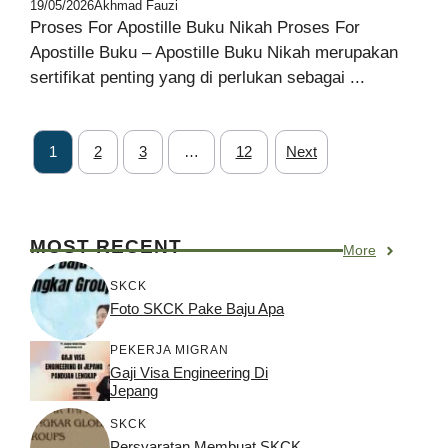
19/05/2026
Akhmad Fauzi
Proses For Apostille Buku Nikah Proses For
Apostille Buku – Apostille Buku Nikah merupakan
sertifikat penting yang di perlukan sebagai ...
1
2
3
…
12
Next
MOST RECENT
More
SKCK
Foto SKCK Pake Baju Apa
PEKERJA MIGRAN
Gaji Visa Engineering Di
Jepang
SKCK
Persyaratan Membuat SKCK