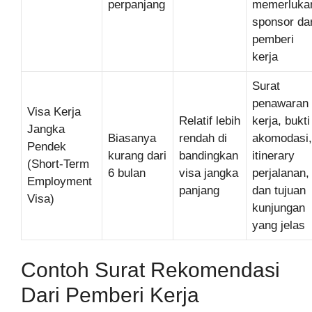
perpanjang
memerluka
sponsor dar
pemberi
kerja
Surat
penawaran
Visa Kerja
Relatif lebih
kerja, bukti
Jangka
Biasanya
rendah di
akomodasi,
Pendek
kurang dari
bandingkan
itinerary
(Short-Term
6 bulan
visa jangka
perjalanan,
Employment
panjang
dan tujuan
Visa)
kunjungan
yang jelas
Contoh Surat Rekomendasi
Dari Pemberi Kerja