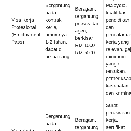
Bergantung
Malaysia,
Beragam,
pada
kualifikasi
tergantung
Visa Kerja
kontrak
pendidikan
proses dan
Profesional
kerja,
dan
agen,
(Employment
umumnya
pengalama
berkisar
Pass)
1-2 tahun,
kerja yang
RM 1000 –
dapat di
relevan, gaj
RM 5000
perpanjang
minimum
yang di
tentukan,
pemeriksa
kesehatan
dan krimina
Surat
penawaran
Bergantung
Beragam,
kerja,
pada
tergantung
sertifikat
Visa Kerja
kontrak