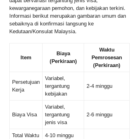
dapat bervariasi tergantung jenis visa,
kewarganegaraan pemohon, dan kebijakan terkini.
Informasi berikut merupakan gambaran umum dan
sebaiknya di konfirmasi langsung ke
Kedutaan/Konsulat Malaysia.
Waktu
Biaya
Item
Pemrosesan
(Perkiraan)
(Perkiraan)
Variabel,
Persetujuan
tergantung
2-4 minggu
Kerja
kebijakan
Variabel,
Biaya Visa
tergantung
2-6 minggu
jenis visa
Total Waktu
4-10 minggu