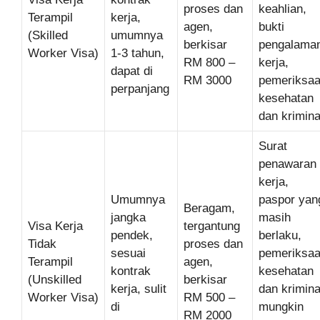
proses dan
keahlian,
Terampil
kerja,
agen,
bukti
(Skilled
umumnya
berkisar
pengalama
Worker Visa)
1-3 tahun,
RM 800 –
kerja,
dapat di
RM 3000
pemeriksa
perpanjang
kesehatan
dan krimina
Surat
penawaran
kerja,
Umumnya
paspor yan
Beragam,
jangka
masih
Visa Kerja
tergantung
pendek,
berlaku,
Tidak
proses dan
sesuai
pemeriksa
Terampil
agen,
kontrak
kesehatan
(Unskilled
berkisar
kerja, sulit
dan krimina
Worker Visa)
RM 500 –
di
mungkin
RM 2000