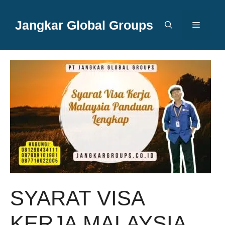
Langsung
ke
Jangkar Global Groups
Menu
isi
SYARAT VISA
KERJA MALAYSIA