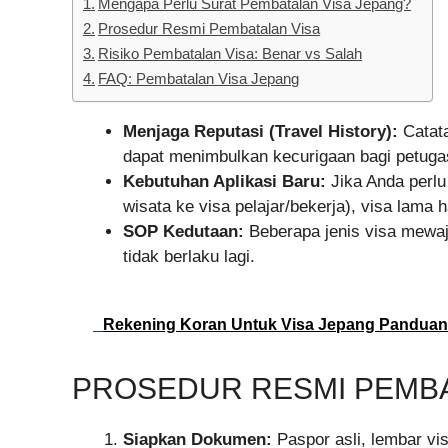
Mengapa Perlu Surat Pembatalan Visa Jepang?
Prosedur Resmi Pembatalan Visa
Risiko Pembatalan Visa: Benar vs Salah
FAQ: Pembatalan Visa Jepang
Menjaga Reputasi (Travel History):
Catata
dapat menimbulkan kecurigaan bagi petugas
Kebutuhan Aplikasi Baru:
Jika Anda perlu
wisata ke visa pelajar/bekerja), visa lama h
SOP Kedutaan:
Beberapa jenis visa mewaj
tidak berlaku lagi.
Rekening Koran Untuk Visa Jepang Pandua
PROSEDUR RESMI PEMBA
Siapkan Dokumen:
Paspor asli, lembar vi