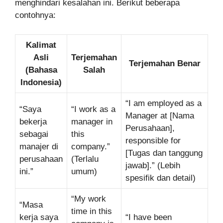
menghindari kesalahan ini. Berikut beberapa
contohnya:
Kalimat
Asli
Terjemahan
Terjemahan Benar
(Bahasa
Salah
Indonesia)
“I am employed as a
“Saya
“I work as a
Manager at [Nama
bekerja
manager in
Perusahaan],
sebagai
this
responsible for
manajer di
company.”
[Tugas dan tanggung
perusahaan
(Terlalu
jawab].” (Lebih
ini.”
umum)
spesifik dan detail)
“My work
“Masa
time in this
kerja saya
“I have been