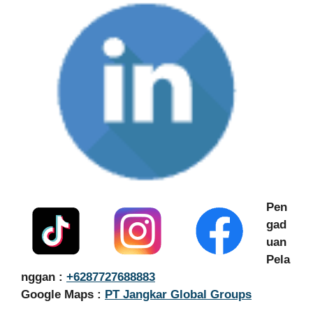
Pen
gad
uan
Pela
nggan :
+6287727688883
Google Maps :
PT Jangkar Global Groups