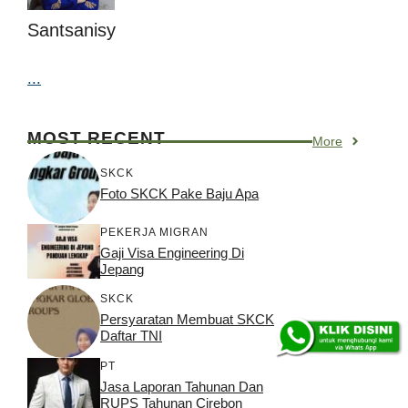
Santsanisy
...
MOST RECENT
More
SKCK
Foto SKCK Pake Baju Apa
PEKERJA MIGRAN
Gaji Visa Engineering Di
Jepang
SKCK
Persyaratan Membuat SKCK
Daftar TNI
PT
Jasa Laporan Tahunan Dan
RUPS Tahunan Cirebon