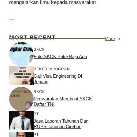
mengajarkan ilmu kepada masyarakat
...
MOST RECENT
More
SKCK
Foto SKCK Pake Baju Apa
PEKERJA MIGRAN
Gaji Visa Engineering Di
Jepang
SKCK
Persyaratan Membuat SKCK
Daftar TNI
PT
Jasa Laporan Tahunan Dan
RUPS Tahunan Cirebon
PT