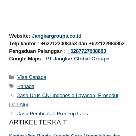
Website:
Jangkargroups.co.id
Telp kantor : +622122008353 dan +622122986852
Pengaduan Pelanggan :
+6287727688883
Google Maps :
PT Jangkar Global Groups
Kategori
Visa Canada
Tag
Kanada
Jasa Urus CNI Indonesia Layanan, Prosedur,
Dan Alur
Jasa Pembuatan Preneup Laos
ARTIKEL TERKAIT