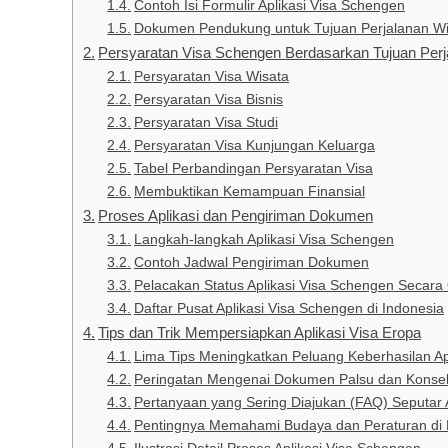
Contoh Isi Formulir Aplikasi Visa Schengen
Dokumen Pendukung untuk Tujuan Perjalanan Wi
Persyaratan Visa Schengen Berdasarkan Tujuan Perj
Persyaratan Visa Wisata
Persyaratan Visa Bisnis
Persyaratan Visa Studi
Persyaratan Visa Kunjungan Keluarga
Tabel Perbandingan Persyaratan Visa
Membuktikan Kemampuan Finansial
Proses Aplikasi dan Pengiriman Dokumen
Langkah-langkah Aplikasi Visa Schengen
Contoh Jadwal Pengiriman Dokumen
Pelacakan Status Aplikasi Visa Schengen Secara 
Daftar Pusat Aplikasi Visa Schengen di Indonesia
Tips dan Trik Mempersiapkan Aplikasi Visa Eropa
Lima Tips Meningkatkan Peluang Keberhasilan Ap
Peringatan Mengenai Dokumen Palsu dan Konse
Pertanyaan yang Sering Diajukan (FAQ) Seputar 
Pentingnya Memahami Budaya dan Peraturan di 