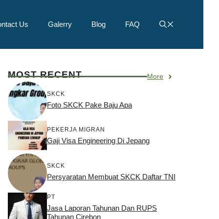
ntact Us
Galerry
Blog
FAQ
MOST RECENT
More
SKCK
Foto SKCK Pake Baju Apa
PEKERJA MIGRAN
Gaji Visa Engineering Di Jepang
SKCK
Persyaratan Membuat SKCK Daftar TNI
PT
Jasa Laporan Tahunan Dan RUPS
Tahunan Cirebon