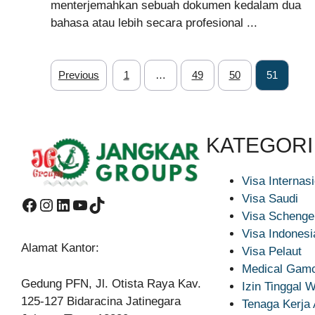
menterjemahkan sebuah dokumen kedalam dua
bahasa atau lebih secara profesional ...
Previous
1
…
49
50
51
KATEGORI
Visa Internas
Visa Saudi
Facebook
Instagram
LinkedIn
YouTube
TikTok
Visa Schenge
Visa Indonesi
Alamat Kantor:
Visa Pelaut
Medical Gamc
Gedung PFN, Jl. Otista Raya Kav.
Izin Tinggal
125-127 Bidaracina Jatinegara
Tenaga Kerja