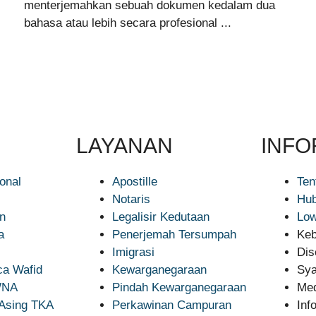
menterjemahkan sebuah dokumen kedalam dua
bahasa atau lebih secara profesional ...
LAYANAN
INFO
ional
Apostille
Ten
Notaris
Hub
n
Legalisir Kedutaan
Low
a
Penerjemah Tersumpah
Keb
Imigrasi
Dis
a Wafid
Kewarganegaraan
Sya
 WNA
Pindah Kewarganegaraan
Med
 Asing TKA
Perkawinan Campuran
Inf