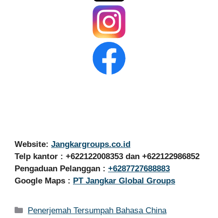
Website:
Jangkargroups.co.id
Telp kantor : +622122008353 dan +622122986852
Pengaduan Pelanggan :
+6287727688883
Google Maps :
PT Jangkar Global Groups
Kategori
Penerjemah Tersumpah Bahasa China