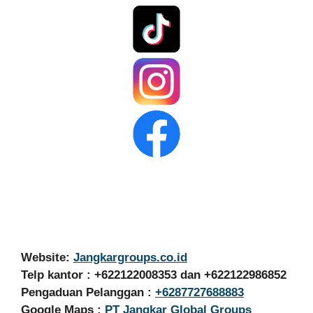
Website:
Jangkargroups.co.id
Telp kantor : +622122008353 dan +622122986852
Pengaduan Pelanggan :
+6287727688883
Google Maps :
PT Jangkar Global Groups