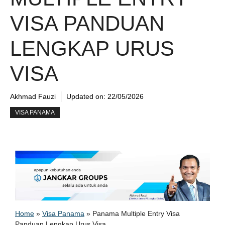
VISA PANDUAN
LENGKAP URUS
VISA
Akhmad Fauzi
Updated on:
22/05/2026
VISA PANAMA
Home
»
Visa Panama
»
Panama Multiple Entry Visa
Panduan Lengkap Urus Visa