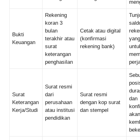
men
Rekening
Tunj
koran 3
sald
bulan
Cetak atau digital
reke
Bukti
terakhir atau
(konfirmasi
yang
Keuangan
surat
rekening bank)
untu
keterangan
mem
penghasilan
perj
Sebu
posis
Surat resmi
duras
Surat
dari
Surat resmi
dan
Keterangan
perusahaan
dengan kop surat
konf
Kerja/Studi
atau institusi
dan stempel
aka
pendidikan
kemb
beke