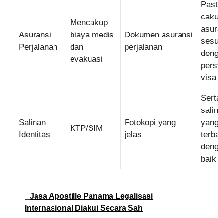
Past
cak
Mencakup
asur
Asuransi
biaya medis
Dokumen asuransi
sesu
Perjalanan
dan
perjalanan
den
evakuasi
pers
visa
Sert
sali
Salinan
Fotokopi yang
yan
KTP/SIM
Identitas
jelas
terb
den
baik
Jasa Apostille Panama Legalisasi
Internasional Diakui Secara Sah