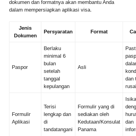
dokumen dan formatnya akan membantu Anda
dalam mempersiapkan aplikasi visa.
Jenis
Persyaratan
Format
Ca
Dokumen
Berlaku
Past
minimal 6
pasp
bulan
dal
Paspor
Asli
setelah
kond
tanggal
dan 
kepulangan
rusa
Isik
Terisi
Formulir yang di
den
Formulir
lengkap dan
sediakan oleh
huru
Aplikasi
di
Kedutaan/Konsulat
dan
tandatangani
Panama
info