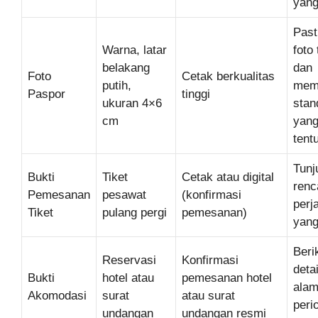
yang
Past
Warna, latar
foto
belakang
dan
Foto
Cetak berkualitas
putih,
mem
Paspor
tinggi
ukuran 4×6
stan
cm
yang
tent
Tunj
Bukti
Tiket
Cetak atau digital
renc
Pemesanan
pesawat
(konfirmasi
perj
Tiket
pulang pergi
pemesanan)
yang
Beri
Reservasi
Konfirmasi
detai
Bukti
hotel atau
pemesanan hotel
alam
Akomodasi
surat
atau surat
peri
undangan
undangan resmi