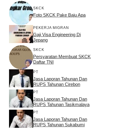
SKCK
Foto SKCK Pake Baju Apa
PEKERJA MIGRAN
Gaji Visa Engineering Di
Jepang
SKCK
Persyaratan Membuat SKCK
Daftar TNI
PT
Jasa Laporan Tahunan Dan
RUPS Tahunan Cirebon
PT
Jasa Laporan Tahunan Dan
RUPS Tahunan Tasikmalaya
PT
Jasa Laporan Tahunan Dan
RUPS Tahunan Sukabumi