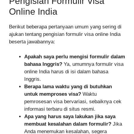
Pengisian Formulir Visa
Online India
Berikut beberapa pertanyaan umum yang sering di
ajukan tentang pengisian formulir visa online India
beserta jawabannya:
Apakah saya perlu mengisi formulir dalam
bahasa Inggris?
Ya, umumnya formulir visa
online India harus di isi dalam bahasa
Inggris.
Berapa lama waktu yang di butuhkan
untuk memproses visa?
Waktu
pemrosesan visa bervariasi, sebaiknya cek
informasi terbaru di situs resmi.
Apa yang harus saya lakukan jika saya
membuat kesalahan dalam formulir?
Jika
Anda menemukan kesalahan, segera