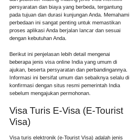
persyaratan dan biaya yang berbeda, tergantung
pada tujuan dan durasi kunjungan Anda. Memahami
perbedaan ini sangat penting untuk memastikan
proses aplikasi Anda berjalan lancar dan sesuai
dengan kebutuhan Anda.
Berikut ini penjelasan lebih detail mengenai
beberapa jenis visa online India yang umum di
ajukan, beserta persyaratan dan perbandingannya.
Informasi ini bersifat umum dan sebaiknya selalu di
konfirmasi dengan situs resmi pemerintah India
sebelum mengajukan permohonan.
Visa Turis E-Visa (e-Tourist
Visa)
Visa turis elektronik (e-Tourist Visa) adalah jenis