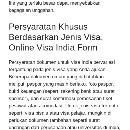
file yang terlalu besar dapat menyebabkan
kegagalan unggahan.
Persyaratan Khusus
Berdasarkan Jenis Visa,
Online Visa India Form
Persyaratan dokumen untuk visa India bervariasi
tergantung pada jenis visa yang Anda ajukan.
Beberapa dokumen umum yang di butuhkan
meliputi paspor yang masih berlaku, foto paspor,
bukti keuangan (seperti rekening bank atau surat
sponsor), dan surat konfirmasi pemesanan tiket
pesawat atau akomodasi. Untuk jenis visa tertentu,
seperti visa bisnis atau visa pelajar, mungkin di
perlukan dokumen tambahan seperti surat
undangan dari perusahaan atau universitas di India,