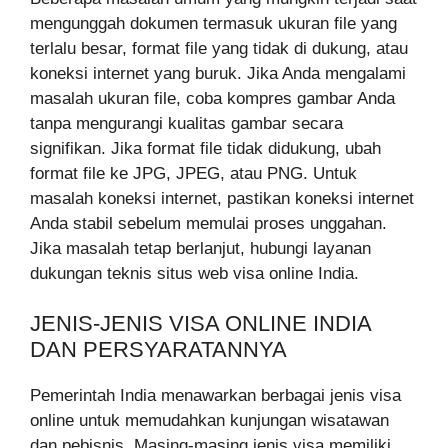
mengunggah dokumen termasuk ukuran file yang
terlalu besar, format file yang tidak di dukung, atau
koneksi internet yang buruk. Jika Anda mengalami
masalah ukuran file, coba kompres gambar Anda
tanpa mengurangi kualitas gambar secara
signifikan. Jika format file tidak didukung, ubah
format file ke JPG, JPEG, atau PNG. Untuk
masalah koneksi internet, pastikan koneksi internet
Anda stabil sebelum memulai proses unggahan.
Jika masalah tetap berlanjut, hubungi layanan
dukungan teknis situs web visa online India.
JENIS-JENIS VISA ONLINE INDIA
DAN PERSYARATANNYA
Pemerintah India menawarkan berbagai jenis visa
online untuk memudahkan kunjungan wisatawan
dan pebisnis. Masing-masing jenis visa memiliki