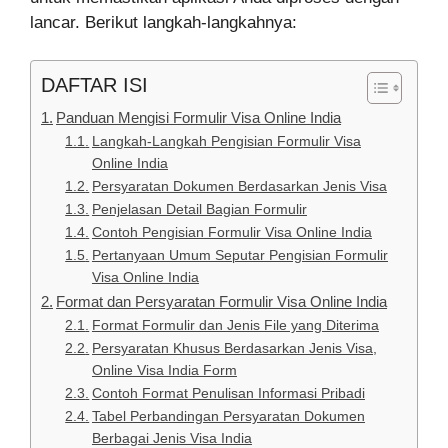
lancar. Berikut langkah-langkahnya:
DAFTAR ISI
Panduan Mengisi Formulir Visa Online India
Langkah-Langkah Pengisian Formulir Visa
Online India
Persyaratan Dokumen Berdasarkan Jenis Visa
Penjelasan Detail Bagian Formulir
Contoh Pengisian Formulir Visa Online India
Pertanyaan Umum Seputar Pengisian Formulir
Visa Online India
Format dan Persyaratan Formulir Visa Online India
Format Formulir dan Jenis File yang Diterima
Persyaratan Khusus Berdasarkan Jenis Visa,
Online Visa India Form
Contoh Format Penulisan Informasi Pribadi
Tabel Perbandingan Persyaratan Dokumen
Berbagai Jenis Visa India