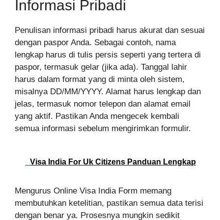
Informasi Pribadi
Penulisan informasi pribadi harus akurat dan sesuai
dengan paspor Anda. Sebagai contoh, nama
lengkap harus di tulis persis seperti yang tertera di
paspor, termasuk gelar (jika ada). Tanggal lahir
harus dalam format yang di minta oleh sistem,
misalnya DD/MM/YYYY. Alamat harus lengkap dan
jelas, termasuk nomor telepon dan alamat email
yang aktif. Pastikan Anda mengecek kembali
semua informasi sebelum mengirimkan formulir.
Visa India For Uk Citizens Panduan Lengkap
Mengurus Online Visa India Form memang
membutuhkan ketelitian, pastikan semua data terisi
dengan benar ya. Prosesnya mungkin sedikit