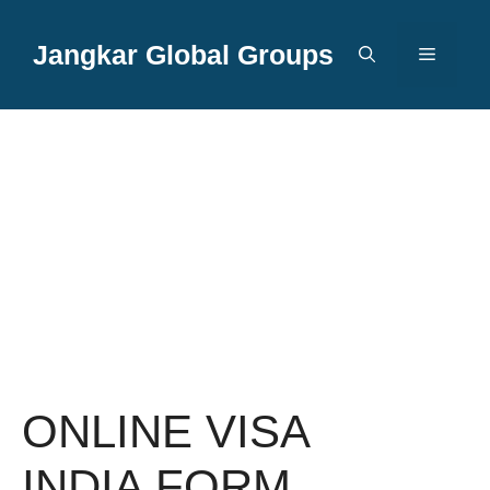
Langsung
ke
Jangkar Global Groups
Menu
isi
ONLINE VISA
INDIA FORM