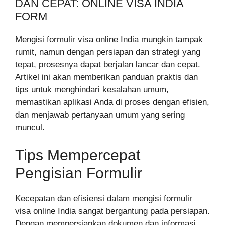
DAN CEPAT: ONLINE VISA INDIA
FORM
Mengisi formulir visa online India mungkin tampak
rumit, namun dengan persiapan dan strategi yang
tepat, prosesnya dapat berjalan lancar dan cepat.
Artikel ini akan memberikan panduan praktis dan
tips untuk menghindari kesalahan umum,
memastikan aplikasi Anda di proses dengan efisien,
dan menjawab pertanyaan umum yang sering
muncul.
Tips Mempercepat
Pengisian Formulir
Kecepatan dan efisiensi dalam mengisi formulir
visa online India sangat bergantung pada persiapan.
Dengan mempersiapkan dokumen dan informasi