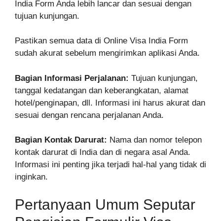
India Form Anda lebih lancar dan sesuai dengan
tujuan kunjungan.
Pastikan semua data di Online Visa India Form
sudah akurat sebelum mengirimkan aplikasi Anda.
Bagian Informasi Perjalanan:
Tujuan kunjungan,
tanggal kedatangan dan keberangkatan, alamat
hotel/penginapan, dll. Informasi ini harus akurat dan
sesuai dengan rencana perjalanan Anda.
Bagian Kontak Darurat:
Nama dan nomor telepon
kontak darurat di India dan di negara asal Anda.
Informasi ini penting jika terjadi hal-hal yang tidak di
inginkan.
Pertanyaan Umum Seputar