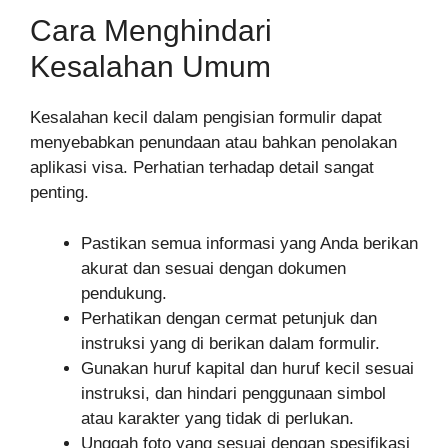
Cara Menghindari
Kesalahan Umum
Kesalahan kecil dalam pengisian formulir dapat
menyebabkan penundaan atau bahkan penolakan
aplikasi visa. Perhatian terhadap detail sangat
penting.
Pastikan semua informasi yang Anda berikan
akurat dan sesuai dengan dokumen
pendukung.
Perhatikan dengan cermat petunjuk dan
instruksi yang di berikan dalam formulir.
Gunakan huruf kapital dan huruf kecil sesuai
instruksi, dan hindari penggunaan simbol
atau karakter yang tidak di perlukan.
Unggah foto yang sesuai dengan spesifikasi