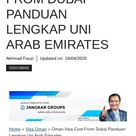
PANDUAN
LENGKAP UNI
ARAB EMIRATES
Akhmad Fauzi
Updated on:
16/04/2026
VISA OMAN
Home
»
Visa Oman
»
Oman Visa Cost From Dubai Panduan
Lengkap Uni Arab Emirates