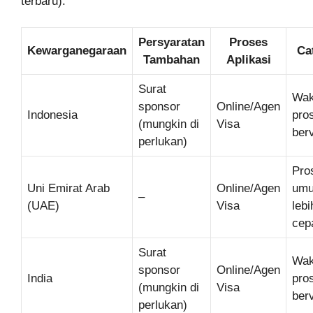
terbaru):
Persyaratan
Proses
Kewarganegaraan
Ca
Tambahan
Aplikasi
Surat
Wak
sponsor
Online/Agen
Indonesia
pro
(mungkin di
Visa
berv
perlukan)
Pro
Uni Emirat Arab
Online/Agen
um
–
(UAE)
Visa
lebi
cep
Surat
Wak
sponsor
Online/Agen
India
pro
(mungkin di
Visa
berv
perlukan)