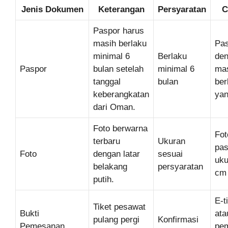
Jenis Dokumen
Keterangan
Persyaratan
C
Paspor harus
masih berlaku
Pa
minimal 6
Berlaku
de
Paspor
bulan setelah
minimal 6
ma
tanggal
bulan
ber
keberangkatan
yan
dari Oman.
Foto berwarna
Fot
terbaru
Ukuran
pas
Foto
dengan latar
sesuai
uku
belakang
persyaratan
cm
putih.
E-t
Tiket pesawat
Bukti
ata
pulang pergi
Konfirmasi
Pemesanan
pe