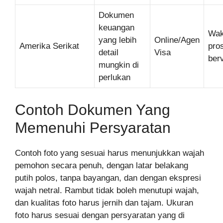
Dokumen
keuangan
Wak
yang lebih
Online/Agen
Amerika Serikat
pro
detail
Visa
berv
mungkin di
perlukan
Contoh Dokumen Yang
Memenuhi Persyaratan
Contoh foto yang sesuai harus menunjukkan wajah
pemohon secara penuh, dengan latar belakang
putih polos, tanpa bayangan, dan dengan ekspresi
wajah netral. Rambut tidak boleh menutupi wajah,
dan kualitas foto harus jernih dan tajam. Ukuran
foto harus sesuai dengan persyaratan yang di