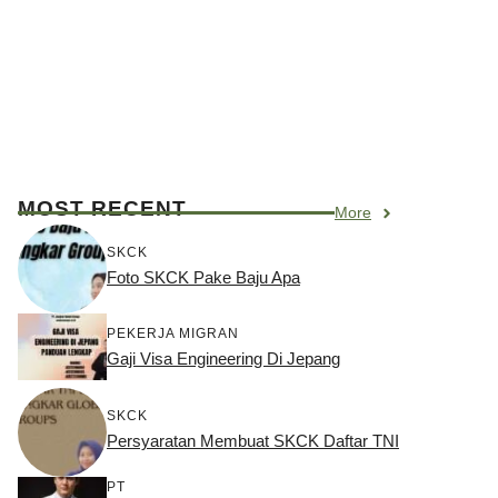
MOST RECENT
More
SKCK
Foto SKCK Pake Baju Apa
PEKERJA MIGRAN
Gaji Visa Engineering Di Jepang
SKCK
Persyaratan Membuat SKCK Daftar TNI
PT