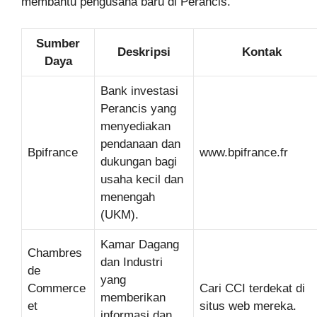
membantu pengusaha baru di Perancis.
Sumber
Deskripsi
Kontak
Daya
Bank investasi
Perancis yang
menyediakan
pendanaan dan
Bpifrance
www.bpifrance.fr
dukungan bagi
usaha kecil dan
menengah
(UKM).
Kamar Dagang
Chambres
dan Industri
de
yang
Commerce
Cari CCI terdekat di
memberikan
et
situs web mereka.
informasi dan