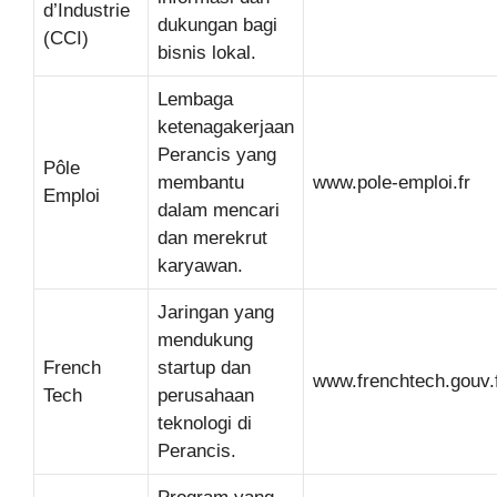
d’Industrie
dukungan bagi
(CCI)
bisnis lokal.
Lembaga
ketenagakerjaan
Perancis yang
Pôle
membantu
www.pole-emploi.fr
Emploi
dalam mencari
dan merekrut
karyawan.
Jaringan yang
mendukung
French
startup dan
www.frenchtech.gouv.
Tech
perusahaan
teknologi di
Perancis.