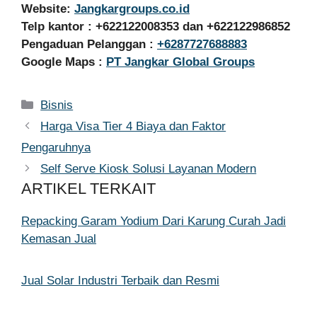
Website:
Jangkargroups.co.id
Telp kantor : +622122008353 dan +622122986852
Pengaduan Pelanggan :
+6287727688883
Google Maps :
PT Jangkar Global Groups
Kategori
Bisnis
Harga Visa Tier 4 Biaya dan Faktor
Pengaruhnya
Self Serve Kiosk Solusi Layanan Modern
ARTIKEL TERKAIT
Repacking Garam Yodium Dari Karung Curah Jadi
Kemasan Jual
Jual Solar Industri Terbaik dan Resmi