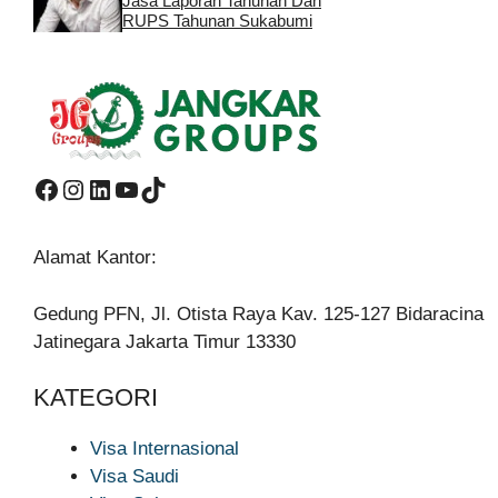
Jasa Laporan Tahunan Dan
RUPS Tahunan Sukabumi
Facebook
Instagram
LinkedIn
YouTube
TikTok
Alamat Kantor:
Gedung PFN, Jl. Otista Raya Kav. 125-127 Bidaracina
Jatinegara Jakarta Timur 13330
KATEGORI
Visa Internasional
Visa Saudi