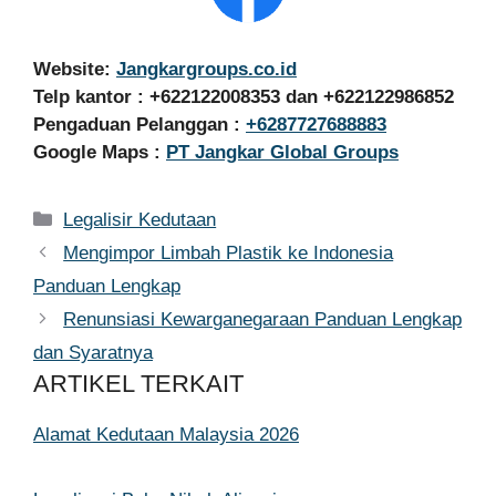
Website:
Jangkargroups.co.id
Telp kantor : +622122008353 dan +622122986852
Pengaduan Pelanggan :
+6287727688883
Google Maps :
PT Jangkar Global Groups
Kategori
Legalisir Kedutaan
Mengimpor Limbah Plastik ke Indonesia
Panduan Lengkap
Renunsiasi Kewarganegaraan Panduan Lengkap
dan Syaratnya
ARTIKEL TERKAIT
Alamat Kedutaan Malaysia 2026