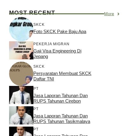
MOST RECENT
More
SKCK
Foto SKCK Pake Baju Apa
PEKERJA MIGRAN
Gaji Visa Engineering Di
Jepang
SKCK
Persyaratan Membuat SKCK
Daftar TNI
PT
Jasa Laporan Tahunan Dan
RUPS Tahunan Cirebon
PT
Jasa Laporan Tahunan Dan
RUPS Tahunan Tasikmalaya
PT