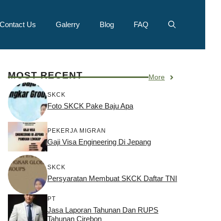
Contact Us
Galerry
Blog
FAQ
MOST RECENT
More
SKCK
Foto SKCK Pake Baju Apa
PEKERJA MIGRAN
Gaji Visa Engineering Di Jepang
SKCK
Persyaratan Membuat SKCK Daftar TNI
PT
Jasa Laporan Tahunan Dan RUPS
Tahunan Cirebon