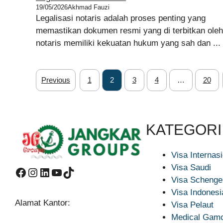
19/05/2026
Akhmad Fauzi
Legalisasi notaris adalah proses penting yang
memastikan dokumen resmi yang di terbitkan oleh
notaris memiliki kekuatan hukum yang sah dan ...
Previous
1
2
3
4
…
20
KATEGORI
Visa Internas
Visa Saudi
Facebook
Instagram
LinkedIn
YouTube
TikTok
Visa Schenge
Visa Indonesi
Alamat Kantor:
Visa Pelaut
Medical Gamc