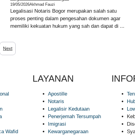
19/05/2026
Akhmad Fauzi
Legalisasi Notaris Bogor merupakan salah satu
proses penting dalam pengesahan dokumen agar
memiliki kekuatan hukum yang sah dan dapat di ...
Next
LAYANAN
INFO
ional
Apostille
Ten
Notaris
Hub
n
Legalisir Kedutaan
Low
a
Penerjemah Tersumpah
Keb
Imigrasi
Dis
a Wafid
Kewarganegaraan
Sya