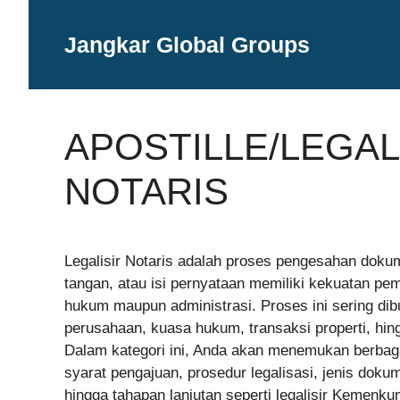
Langsung
ke
Jangkar Global Groups
isi
APOSTILLE/LEGAL
NOTARIS
Legalisir Notaris adalah proses pengesahan doku
tangan, atau isi pernyataan memiliki kekuatan pe
hukum maupun administrasi. Proses ini sering dibu
perusahaan, kuasa hukum, transaksi properti, hin
Dalam kategori ini, Anda akan menemukan berbagai 
syarat pengajuan, prosedur legalisasi, jenis dokum
hingga tahapan lanjutan seperti legalisir Kemenk