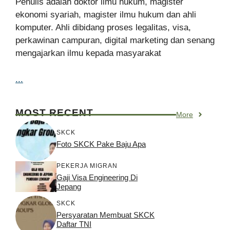
Penulis adalah doktor ilmu hukum, magister
ekonomi syariah, magister ilmu hukum dan ahli
komputer. Ahli dibidang proses legalitas, visa,
perkawinan campuran, digital marketing dan senang
mengajarkan ilmu kepada masyarakat
...
MOST RECENT
More
SKCK
Foto SKCK Pake Baju Apa
PEKERJA MIGRAN
Gaji Visa Engineering Di
Jepang
SKCK
Persyaratan Membuat SKCK
Daftar TNI