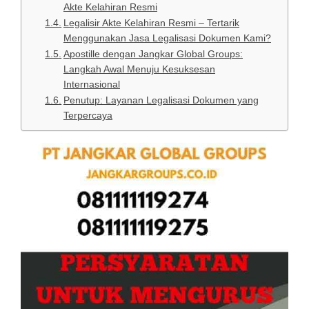
Akte Kelahiran Resmi
Legalisir Akte Kelahiran Resmi – Tertarik
Menggunakan Jasa Legalisasi Dokumen Kami?
Apostille dengan Jangkar Global Groups:
Langkah Awal Menuju Kesuksesan
Internasional
Penutup: Layanan Legalisasi Dokumen yang
Terpercaya