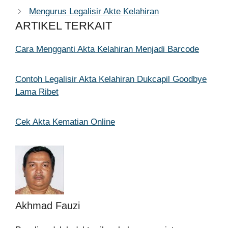
Mengurus Legalisir Akte Kelahiran
ARTIKEL TERKAIT
Cara Mengganti Akta Kelahiran Menjadi Barcode
Contoh Legalisir Akta Kelahiran Dukcapil Goodbye
Lama Ribet
Cek Akta Kematian Online
Akhmad Fauzi