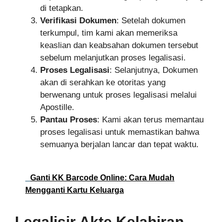
di tetapkan.
Verifikasi Dokumen
: Setelah dokumen
terkumpul, tim kami akan memeriksa
keaslian dan keabsahan dokumen tersebut
sebelum melanjutkan proses legalisasi.
Proses Legalisasi
: Selanjutnya, Dokumen
akan di serahkan ke otoritas yang
berwenang untuk proses legalisasi melalui
Apostille.
Pantau Proses
: Kami akan terus memantau
proses legalisasi untuk memastikan bahwa
semuanya berjalan lancar dan tepat waktu.
Ganti KK Barcode Online: Cara Mudah
Mengganti Kartu Keluarga
Legalisir Akte Kelahiran