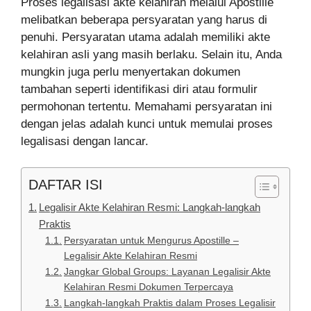
Proses legalisasi akte kelahiran melalui Apostille
melibatkan beberapa persyaratan yang harus di
penuhi. Persyaratan utama adalah memiliki akte
kelahiran asli yang masih berlaku. Selain itu, Anda
mungkin juga perlu menyertakan dokumen
tambahan seperti identifikasi diri atau formulir
permohonan tertentu. Memahami persyaratan ini
dengan jelas adalah kunci untuk memulai proses
legalisasi dengan lancar.
DAFTAR ISI
Legalisir Akte Kelahiran Resmi: Langkah-langkah
Praktis
Persyaratan untuk Mengurus Apostille –
Legalisir Akte Kelahiran Resmi
Jangkar Global Groups: Layanan Legalisir Akte
Kelahiran Resmi Dokumen Terpercaya
Langkah-langkah Praktis dalam Proses Legalisir