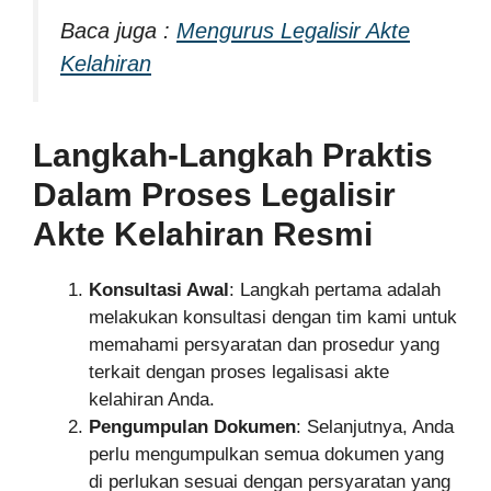
Baca juga :
Mengurus Legalisir Akte
Kelahiran
Langkah-Langkah Praktis
Dalam Proses Legalisir
Akte Kelahiran Resmi
Konsultasi Awal
: Langkah pertama adalah
melakukan konsultasi dengan tim kami untuk
memahami persyaratan dan prosedur yang
terkait dengan proses legalisasi akte
kelahiran Anda.
Pengumpulan Dokumen
: Selanjutnya, Anda
perlu mengumpulkan semua dokumen yang
di perlukan sesuai dengan persyaratan yang