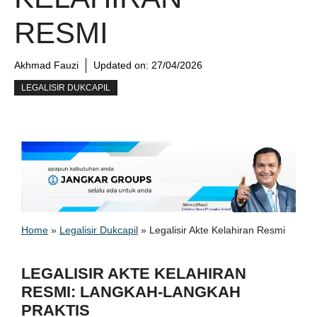
RESMI
Akhmad Fauzi
Updated on:
27/04/2026
LEGALISIR DUKCAPIL
Home
»
Legalisir Dukcapil
»
Legalisir Akte Kelahiran Resmi
LEGALISIR AKTE KELAHIRAN
RESMI: LANGKAH-LANGKAH
PRAKTIS