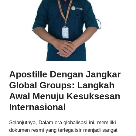
Apostille Dengan Jangkar
Global Groups: Langkah
Awal Menuju Kesuksesan
Internasional
Selanjutnya, Dalam era globalisasi ini, memiliki
dokumen resmi yang terlegalisir menjadi sangat