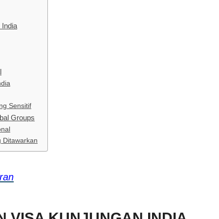
India
l
ndia
g Sensitif
obal Groups
onal
g Ditawarkan
ran
 VISA KUNJUNGAN INDIA