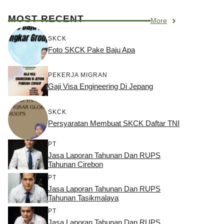
MOST RECENT
More
SKCK
Foto SKCK Pake Baju Apa
PEKERJA MIGRAN
Gaji Visa Engineering Di Jepang
SKCK
Persyaratan Membuat SKCK Daftar TNI
PT
Jasa Laporan Tahunan Dan RUPS
Tahunan Cirebon
PT
Jasa Laporan Tahunan Dan RUPS
Tahunan Tasikmalaya
PT
Jasa Laporan Tahunan Dan RUPS