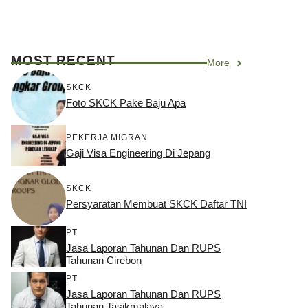
MOST RECENT
More
SKCK
Foto SKCK Pake Baju Apa
PEKERJA MIGRAN
Gaji Visa Engineering Di Jepang
SKCK
Persyaratan Membuat SKCK Daftar TNI
PT
Jasa Laporan Tahunan Dan RUPS
Tahunan Cirebon
PT
Jasa Laporan Tahunan Dan RUPS
Tahunan Tasikmalaya