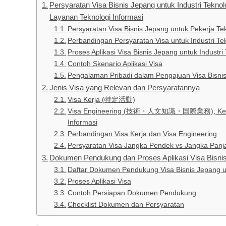
Persyaratan Visa Bisnis Jepang untuk Industri Teknol
Layanan Teknologi Informasi
Persyaratan Visa Bisnis Jepang untuk Pekerja Tek
Perbandingan Persyaratan Visa untuk Industri Tek
Proses Aplikasi Visa Bisnis Jepang untuk Industri
Contoh Skenario Aplikasi Visa
Pengalaman Pribadi dalam Pengajuan Visa Bisni
Jenis Visa yang Relevan dan Persyaratannya
Visa Kerja (特定活動)
Visa Engineering (技術・人文知識・国際業務), Ketentuan
Informasi
Perbandingan Visa Kerja dan Visa Engineering
Persyaratan Visa Jangka Pendek vs Jangka Panj
Dokumen Pendukung dan Proses Aplikasi Visa Bisni
Daftar Dokumen Pendukung Visa Bisnis Jepang unt
Proses Aplikasi Visa
Contoh Persiapan Dokumen Pendukung
Checklist Dokumen dan Persyaratan