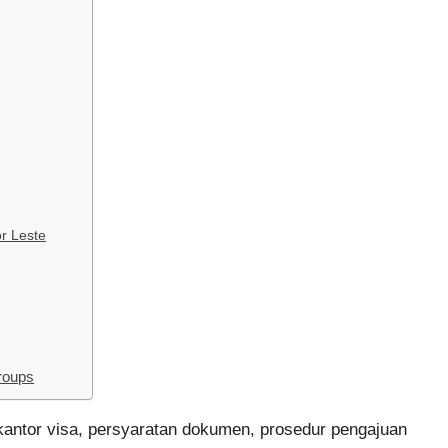
r Leste
roups
kantor visa, persyaratan dokumen, prosedur pengajuan