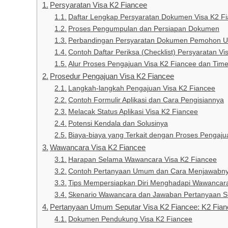
Persyaratan Visa K2 Fiancee
Daftar Lengkap Persyaratan Dokumen Visa K2 F
Proses Pengumpulan dan Persiapan Dokumen
Perbandingan Persyaratan Dokumen Pemohon U
Contoh Daftar Periksa (Checklist) Persyaratan Vi
Alur Proses Pengajuan Visa K2 Fiancee dan Timel
Prosedur Pengajuan Visa K2 Fiancee
Langkah-langkah Pengajuan Visa K2 Fiancee
Contoh Formulir Aplikasi dan Cara Pengisiannya
Melacak Status Aplikasi Visa K2 Fiancee
Potensi Kendala dan Solusinya
Biaya-biaya yang Terkait dengan Proses Pengaju
Wawancara Visa K2 Fiancee
Harapan Selama Wawancara Visa K2 Fiancee
Contoh Pertanyaan Umum dan Cara Menjawabn
Tips Mempersiapkan Diri Menghadapi Wawancar
Skenario Wawancara dan Jawaban Pertanyaan Su
Pertanyaan Umum Seputar Visa K2 Fiancee: K2 Fian
Dokumen Pendukung Visa K2 Fiancee