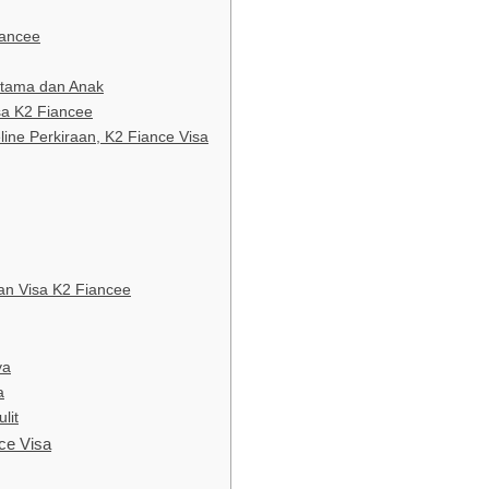
iancee
tama dan Anak
sa K2 Fiancee
ine Perkiraan, K2 Fiance Visa
an Visa K2 Fiancee
ya
a
lit
ce Visa