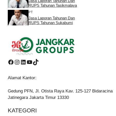
Jasa Laporan Tahunan Dan
RUPS Tahunan Tasikmalaya
PT
Jasa Laporan Tahunan Dan
RUPS Tahunan Sukabumi
Facebook
Instagram
LinkedIn
YouTube
TikTok
Alamat Kantor:
Gedung PFN, Jl. Otista Raya Kav. 125-127 Bidaracina
Jatinegara Jakarta Timur 13330
KATEGORI