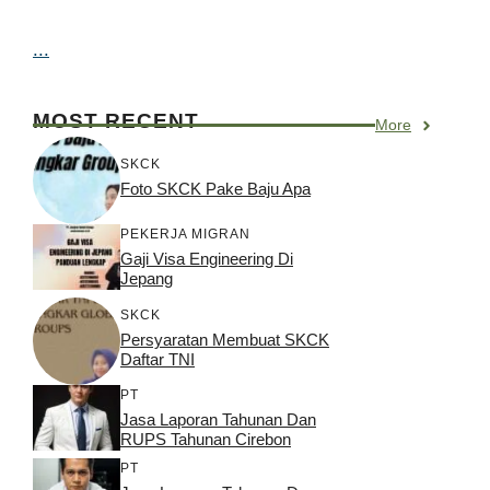
...
MOST RECENT
More
SKCK
Foto SKCK Pake Baju Apa
PEKERJA MIGRAN
Gaji Visa Engineering Di
Jepang
SKCK
Persyaratan Membuat SKCK
Daftar TNI
PT
Jasa Laporan Tahunan Dan
RUPS Tahunan Cirebon
PT