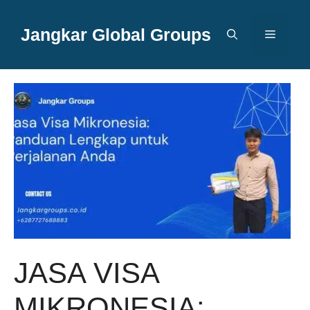
Langsung
ke
Jangkar Global Groups
Menu
isi
JASA VISA
MIKRONESIA: