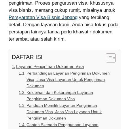
pengiriman. Proses pengurusan visa, khususnya
visa bisnis, memang cukup rumit, misalnya untuk
Persyaratan Visa Bisnis Jepang
yang terbilang
detail. Dengan layanan kami, Anda bisa fokus pada
persiapan lainnya tanpa perlu khawatir dokumen
terlambat atau salah kirim.
DAFTAR ISI
Layanan Pengiriman Dokumen Visa
Perbandingan Layanan Pengiriman Dokumen
Visa, Jasa Visa Layanan Untuk Pengiriman
Dokumen
Kelebihan dan Kekurangan Layanan
Pengiriman Dokumen Visa
Panduan Memilih Layanan Pengiriman
Dokumen Visa, Jasa Visa Layanan Untuk
Pengiriman Dokumen
Contoh Skenario Penggunaan Layanan