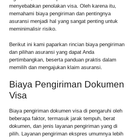
menyebabkan penolakan visa. Oleh karena itu,
memahami biaya pengiriman dan pentingnya
asuransi menjadi hal yang sangat penting untuk
meminimalisir risiko.
Berikut ini kami paparkan rincian biaya pengiriman
dan pilihan asuransi yang dapat Anda
pertimbangkan, beserta panduan praktis dalam
memilih dan mengajukan klaim asuransi.
Biaya Pengiriman Dokumen
Visa
Biaya pengiriman dokumen visa di pengaruhi oleh
beberapa faktor, termasuk jarak tempuh, berat
dokumen, dan jenis layanan pengiriman yang di
pilih. Layanan pengiriman ekspres umumnya lebih