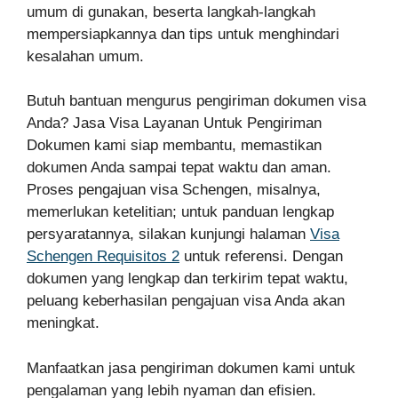
umum di gunakan, beserta langkah-langkah
mempersiapkannya dan tips untuk menghindari
kesalahan umum.
Butuh bantuan mengurus pengiriman dokumen visa
Anda? Jasa Visa Layanan Untuk Pengiriman
Dokumen kami siap membantu, memastikan
dokumen Anda sampai tepat waktu dan aman.
Proses pengajuan visa Schengen, misalnya,
memerlukan ketelitian; untuk panduan lengkap
persyaratannya, silakan kunjungi halaman
Visa
Schengen Requisitos 2
untuk referensi. Dengan
dokumen yang lengkap dan terkirim tepat waktu,
peluang keberhasilan pengajuan visa Anda akan
meningkat.
Manfaatkan jasa pengiriman dokumen kami untuk
pengalaman yang lebih nyaman dan efisien.