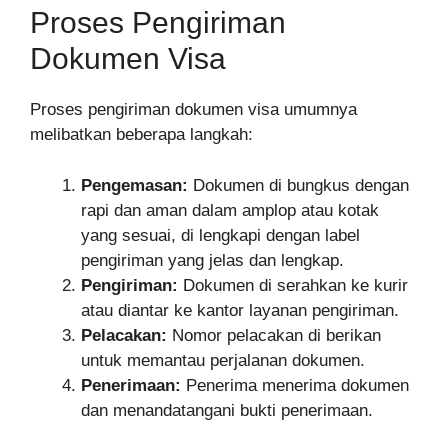
Proses Pengiriman
Dokumen Visa
Proses pengiriman dokumen visa umumnya
melibatkan beberapa langkah:
Pengemasan:
Dokumen di bungkus dengan
rapi dan aman dalam amplop atau kotak
yang sesuai, di lengkapi dengan label
pengiriman yang jelas dan lengkap.
Pengiriman:
Dokumen di serahkan ke kurir
atau diantar ke kantor layanan pengiriman.
Pelacakan:
Nomor pelacakan di berikan
untuk memantau perjalanan dokumen.
Penerimaan:
Penerima menerima dokumen
dan menandatangani bukti penerimaan.