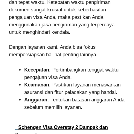
dan tepat waktu. Ketepatan waktu pengiriman
dokumen sangat krusial untuk keberhasilan
pengajuan visa Anda, maka pastikan Anda
menggunakan jasa pengiriman yang terpercaya
untuk menghindari kendala.
Dengan layanan kami, Anda bisa fokus
mempersiapkan hal-hal penting lainnya.
Kecepatan:
Pertimbangkan tenggat waktu
pengajuan visa Anda.
Keamanan:
Pastikan layanan menawarkan
asuransi dan fitur pelacakan yang handal.
Anggaran:
Tentukan batasan anggaran Anda
sebelum memilih layanan.
Schengen Visa Overstay 2 Dampak dan