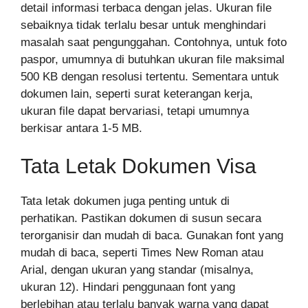
detail informasi terbaca dengan jelas. Ukuran file
sebaiknya tidak terlalu besar untuk menghindari
masalah saat pengunggahan. Contohnya, untuk foto
paspor, umumnya di butuhkan ukuran file maksimal
500 KB dengan resolusi tertentu. Sementara untuk
dokumen lain, seperti surat keterangan kerja,
ukuran file dapat bervariasi, tetapi umumnya
berkisar antara 1-5 MB.
Tata Letak Dokumen Visa
Tata letak dokumen juga penting untuk di
perhatikan. Pastikan dokumen di susun secara
terorganisir dan mudah di baca. Gunakan font yang
mudah di baca, seperti Times New Roman atau
Arial, dengan ukuran yang standar (misalnya,
ukuran 12). Hindari penggunaan font yang
berlebihan atau terlalu banyak warna yang dapat