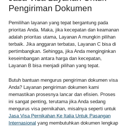
Pengiriman Dokumen
Pemilihan layanan yang tepat bergantung pada
prioritas Anda. Maka, jika kecepatan dan keamanan
adalah prioritas utama, Layanan A mungkin pilihan
terbaik. Jika anggaran terbatas, Layanan C bisa di
pertimbangkan. Sehingga, jika Anda menginginkan
keseimbangan antara harga dan kecepatan,
Layanan B bisa menjadi pilihan yang tepat.
Butuh bantuan mengurus pengiriman dokumen visa
Anda? Layanan pengiriman dokumen kami
memastikan prosesnya lancar dan efisien. Proses
ini sangat penting, terutama jika Anda sedang
mengurus visa pernikahan, misalnya seperti untuk
Jasa Visa Pernikahan Ke Italia Untuk Pasangan
Internasional
yang membutuhkan dokumen lengkap