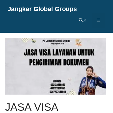
Langsung
Jangkar Global Groups
ke
isi
Menu
JASA VISA