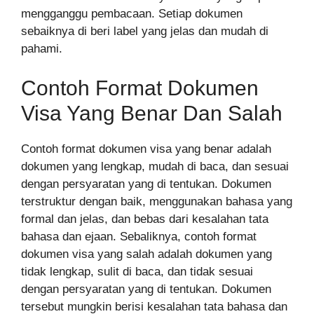
mengganggu pembacaan. Setiap dokumen
sebaiknya di beri label yang jelas dan mudah di
pahami.
Contoh Format Dokumen
Visa Yang Benar Dan Salah
Contoh format dokumen visa yang benar adalah
dokumen yang lengkap, mudah di baca, dan sesuai
dengan persyaratan yang di tentukan. Dokumen
terstruktur dengan baik, menggunakan bahasa yang
formal dan jelas, dan bebas dari kesalahan tata
bahasa dan ejaan. Sebaliknya, contoh format
dokumen visa yang salah adalah dokumen yang
tidak lengkap, sulit di baca, dan tidak sesuai
dengan persyaratan yang di tentukan. Dokumen
tersebut mungkin berisi kesalahan tata bahasa dan