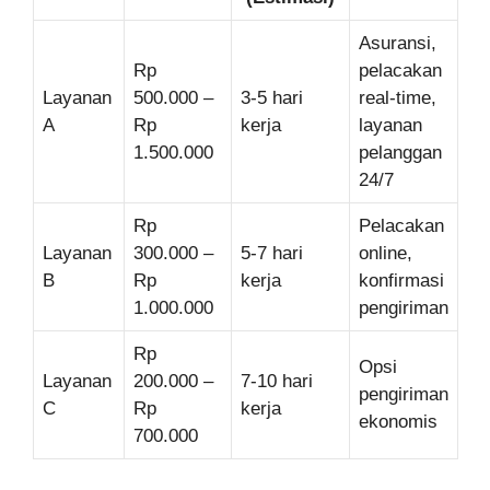
Asuransi,
Rp
pelacakan
Layanan
500.000 –
3-5 hari
real-time,
A
Rp
kerja
layanan
1.500.000
pelanggan
24/7
Rp
Pelacakan
Layanan
300.000 –
5-7 hari
online,
B
Rp
kerja
konfirmasi
1.000.000
pengiriman
Rp
Opsi
Layanan
200.000 –
7-10 hari
pengiriman
C
Rp
kerja
ekonomis
700.000