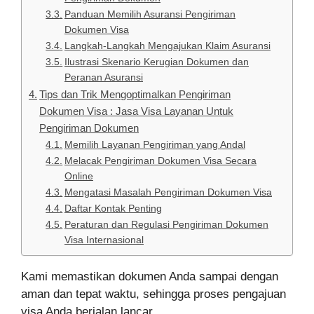
Panduan Memilih Asuransi Pengiriman
Dokumen Visa
Langkah-Langkah Mengajukan Klaim Asuransi
Ilustrasi Skenario Kerugian Dokumen dan
Peranan Asuransi
Tips dan Trik Mengoptimalkan Pengiriman
Dokumen Visa : Jasa Visa Layanan Untuk
Pengiriman Dokumen
Memilih Layanan Pengiriman yang Andal
Melacak Pengiriman Dokumen Visa Secara
Online
Mengatasi Masalah Pengiriman Dokumen Visa
Daftar Kontak Penting
Peraturan dan Regulasi Pengiriman Dokumen
Visa Internasional
Kami memastikan dokumen Anda sampai dengan
aman dan tepat waktu, sehingga proses pengajuan
visa Anda berjalan lancar.