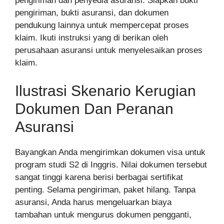
pengiriman dan penyedia asuransi. Siapkan bukti
pengiriman, bukti asuransi, dan dokumen
pendukung lainnya untuk mempercepat proses
klaim. Ikuti instruksi yang di berikan oleh
perusahaan asuransi untuk menyelesaikan proses
klaim.
Ilustrasi Skenario Kerugian
Dokumen Dan Peranan
Asuransi
Bayangkan Anda mengirimkan dokumen visa untuk
program studi S2 di Inggris. Nilai dokumen tersebut
sangat tinggi karena berisi berbagai sertifikat
penting. Selama pengiriman, paket hilang. Tanpa
asuransi, Anda harus mengeluarkan biaya
tambahan untuk mengurus dokumen pengganti,