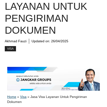
LAYANAN UNTUK
PENGIRIMAN
DOKUMEN
Akhmad Fauzi
Updated on:
26/04/2025
VISA
Home
»
Visa
»
Jasa Visa Layanan Untuk Pengiriman
Dokumen