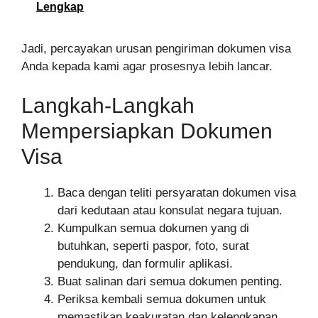
Lengkap
Jadi, percayakan urusan pengiriman dokumen visa
Anda kepada kami agar prosesnya lebih lancar.
Langkah-Langkah
Mempersiapkan Dokumen
Visa
Baca dengan teliti persyaratan dokumen visa
dari kedutaan atau konsulat negara tujuan.
Kumpulkan semua dokumen yang di
butuhkan, seperti paspor, foto, surat
pendukung, dan formulir aplikasi.
Buat salinan dari semua dokumen penting.
Periksa kembali semua dokumen untuk
memastikan keakuratan dan kelengkapan