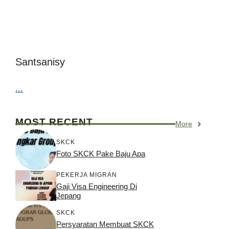
Santsanisy
...
MOST RECENT
More
SKCK
Foto SKCK Pake Baju Apa
PEKERJA MIGRAN
Gaji Visa Engineering Di
Jepang
SKCK
Persyaratan Membuat SKCK