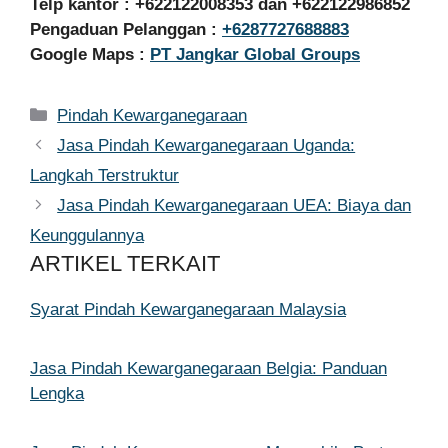
Telp kantor : +622122008353 dan +622122986852
Pengaduan Pelanggan :
+6287727688883
Google Maps :
PT Jangkar Global Groups
Kategori
Pindah Kewarganegaraan
Jasa Pindah Kewarganegaraan Uganda:
Langkah Terstruktur
Jasa Pindah Kewarganegaraan UEA: Biaya dan
Keunggulannya
ARTIKEL TERKAIT
Syarat Pindah Kewarganegaraan Malaysia
Jasa Pindah Kewarganegaraan Belgia: Panduan
Lengka