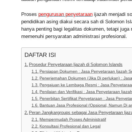
Proses
pengurusan penyetaraan
ijazah menjadi so
pendidikan asing diakui secara sah di Solomon Isl
hanya penting bagi legalitas dokumen, tetapi juga
memenuhi persyaratan administrasi profesional.
DAFTAR ISI
Prosedur Penyetaraan Ijazah di Solomon Islands
Persiapan Dokumen : Jasa Penyetaraan Ijazah S
Penerjemahan Dokumen (Jika Di perlukan) : Jasa
Pengajuan ke Lembaga Resmi : Jasa Penyetaraan
Penilaian dan Verifikasi : Jasa Penyetaraan Ijaz
Penerbitan Sertifikat Penyetaraan : Jasa Penyet
Bantuan Jasa Profesional (Opsional, Namun Di a
Peran Jangkargroups sebagai Jasa Penyetaraan Ijaz
Mempermudah Proses Administratif
Konsultasi Profesional dan Legal