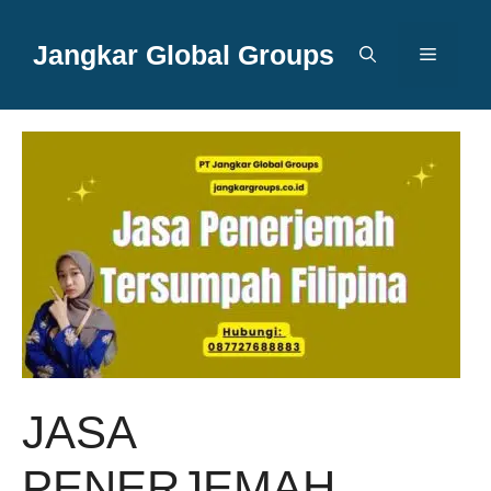
Langsung
ke
Jangkar Global Groups
Menu
isi
JASA
PENERJEMAH