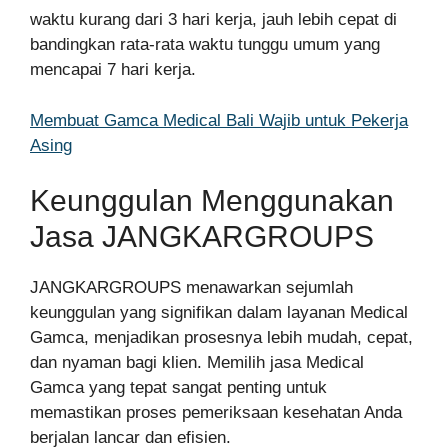
waktu kurang dari 3 hari kerja, jauh lebih cepat di
bandingkan rata-rata waktu tunggu umum yang
mencapai 7 hari kerja.
Membuat Gamca Medical Bali Wajib untuk Pekerja
Asing
Keunggulan Menggunakan
Jasa JANGKARGROUPS
JANGKARGROUPS menawarkan sejumlah
keunggulan yang signifikan dalam layanan Medical
Gamca, menjadikan prosesnya lebih mudah, cepat,
dan nyaman bagi klien. Memilih jasa Medical
Gamca yang tepat sangat penting untuk
memastikan proses pemeriksaan kesehatan Anda
berjalan lancar dan efisien.