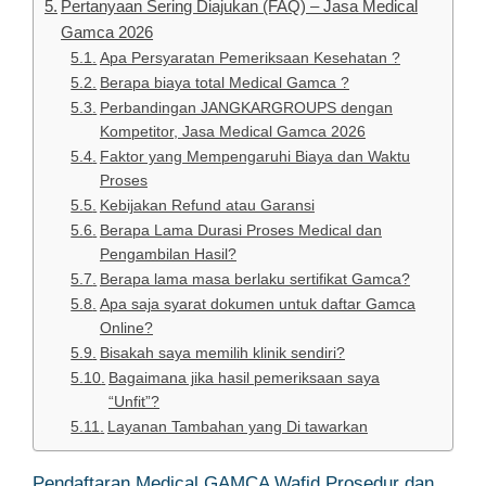
Pertanyaan Sering Diajukan (FAQ) – Jasa Medical
Gamca 2026
Apa Persyaratan Pemeriksaan Kesehatan ?
Berapa biaya total Medical Gamca ?
Perbandingan JANGKARGROUPS dengan
Kompetitor, Jasa Medical Gamca 2026
Faktor yang Mempengaruhi Biaya dan Waktu
Proses
Kebijakan Refund atau Garansi
Berapa Lama Durasi Proses Medical dan
Pengambilan Hasil?
Berapa lama masa berlaku sertifikat Gamca?
Apa saja syarat dokumen untuk daftar Gamca
Online?
Bisakah saya memilih klinik sendiri?
Bagaimana jika hasil pemeriksaan saya
“Unfit”?
Layanan Tambahan yang Di tawarkan
Pendaftaran Medical GAMCA Wafid Prosedur dan