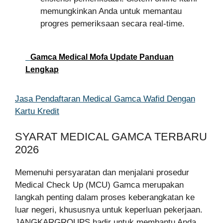
memungkinkan Anda untuk memantau
progres pemeriksaan secara real-time.
Gamca Medical Mofa Update Panduan
Lengkap
Jasa Pendaftaran Medical Gamca Wafid Dengan
Kartu Kredit
SYARAT MEDICAL GAMCA TERBARU
2026
Memenuhi persyaratan dan menjalani prosedur
Medical Check Up (MCU) Gamca merupakan
langkah penting dalam proses keberangkatan ke
luar negeri, khususnya untuk keperluan pekerjaan.
JANGKARGROUPS hadir untuk membantu Anda