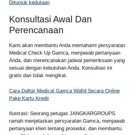
Ditunjuk kedutaan
Konsultasi Awal Dan
Perencanaan
Kami akan membantu Anda memahami persyaratan
Medical Check Up Gamca, menjawab pertanyaan
Anda, dan merencanakan jadwal pemeriksaan yang
sesuai dengan kebutuhan Anda. Konsultasi ini
gratis dan tidak mengikat.
Cara Daftar Medical Gamca Wafid Secara Online
Pake Kartu Kredit
Ilustrasi: Seorang petugas JANGKARGROUPS
ramah menjelaskan persyaratan Gamca, menjawab
pertanyaan klien tentang prosedur, dan membantu