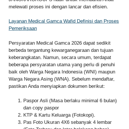
melewati proses ini dengan lancar dan efisien.
Layanan Medical Gamca Wafid Definisi dan Proses
Pemeriksaan
Persyaratan Medical Gamca 2026 dapat sedikit
berbeda tergantung kewarganegaraan dan tujuan
keberangkatan. Namun, secara umum, terdapat
beberapa persyaratan utama yang perlu di penuhi
baik oleh Warga Negara Indonesia (WNI) maupun
Warga Negara Asing (WNA). Sebelum mendaftar,
pastikan Anda menyiapkan dokumen berikut:
Paspor Asli (Masa berlaku minimal 6 bulan)
dan copy paspor
KTP & Kartu Keluarga (Fotokopi).
Pas Foto Ukuran 4X6 sebanyak 4 lembar