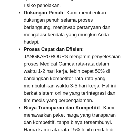
risiko penolakan.
Dukungan Penuh:
Kami memberikan
dukungan penuh selama proses
berlangsung, menjawab pertanyaan dan
mengatasi kendala yang mungkin Anda
hadapi.
Proses Cepat dan Efisien:
JANGKARGROUPS menjamin penyelesaian
proses Medical Gamca rata-rata dalam
waktu 1-2 hari kerja, lebih cepat 50% di
bandingkan kompetitor rata-rata yang
membutuhkan waktu 3-5 hari kerja. Hal ini
berkat sistem online yang terintegrasi dan
tim medis yang berpengalaman.
Biaya Transparan dan Kompetitif:
Kami
menawarkan paket harga yang transparan
dan kompetitif, tanpa biaya tersembunyi.
Harga kami rata-rata 15% lebih rendah di