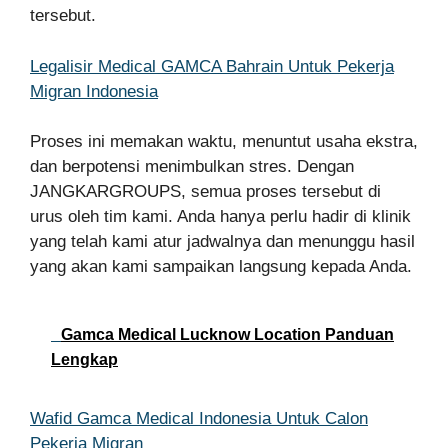
tersebut.
Legalisir Medical GAMCA Bahrain Untuk Pekerja
Migran Indonesia
Proses ini memakan waktu, menuntut usaha ekstra,
dan berpotensi menimbulkan stres. Dengan
JANGKARGROUPS, semua proses tersebut di
urus oleh tim kami. Anda hanya perlu hadir di klinik
yang telah kami atur jadwalnya dan menunggu hasil
yang akan kami sampaikan langsung kepada Anda.
Gamca Medical Lucknow Location Panduan
Lengkap
Wafid Gamca Medical Indonesia Untuk Calon
Pekerja Migran