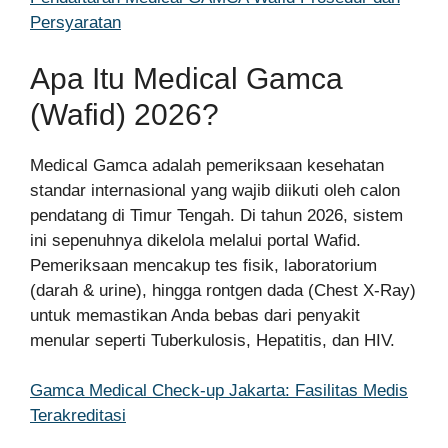
Persyaratan
Apa Itu Medical Gamca
(Wafid) 2026?
Medical Gamca adalah pemeriksaan kesehatan
standar internasional yang wajib diikuti oleh calon
pendatang di Timur Tengah. Di tahun 2026, sistem
ini sepenuhnya dikelola melalui portal Wafid.
Pemeriksaan mencakup tes fisik, laboratorium
(darah & urine), hingga rontgen dada (Chest X-Ray)
untuk memastikan Anda bebas dari penyakit
menular seperti Tuberkulosis, Hepatitis, dan HIV.
Gamca Medical Check-up Jakarta: Fasilitas Medis
Terakreditasi