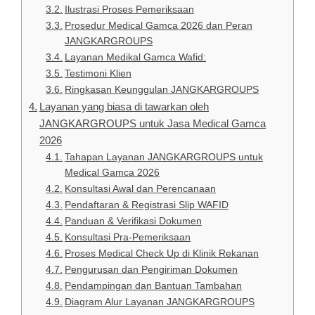
Ilustrasi Proses Pemeriksaan
Prosedur Medical Gamca 2026 dan Peran
JANGKARGROUPS
Layanan Medikal Gamca Wafid:
Testimoni Klien
Ringkasan Keunggulan JANGKARGROUPS
Layanan yang biasa di tawarkan oleh
JANGKARGROUPS untuk Jasa Medical Gamca
2026
Tahapan Layanan JANGKARGROUPS untuk
Medical Gamca 2026
Konsultasi Awal dan Perencanaan
Pendaftaran & Registrasi Slip WAFID
Panduan & Verifikasi Dokumen
Konsultasi Pra-Pemeriksaan
Proses Medical Check Up di Klinik Rekanan
Pengurusan dan Pengiriman Dokumen
Pendampingan dan Bantuan Tambahan
Diagram Alur Layanan JANGKARGROUPS