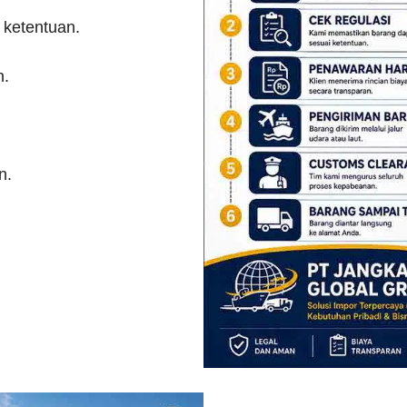
 ketentuan.
n.
n.