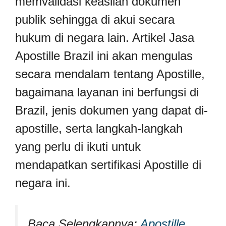
memvalidasi keaslian dokumen
publik sehingga di akui secara
hukum di negara lain. Artikel Jasa
Apostille Brazil ini akan mengulas
secara mendalam tentang Apostille,
bagaimana layanan ini berfungsi di
Brazil, jenis dokumen yang dapat di-
apostille, serta langkah-langkah
yang perlu di ikuti untuk
mendapatkan sertifikasi Apostille di
negara ini.
Baca Selengkapnya:
Apostille