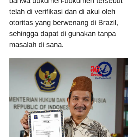
bahwa dokumen-dokumen tersebut
telah di verifikasi dan di akui oleh
otoritas yang berwenang di Brazil,
sehingga dapat di gunakan tanpa
masalah di sana.