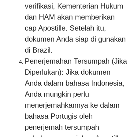
verifikasi, Kementerian Hukum
dan HAM akan memberikan
cap Apostille. Setelah itu,
dokumen Anda siap di gunakan
di Brazil.
Penerjemahan Tersumpah (Jika
Diperlukan): Jika dokumen
Anda dalam bahasa Indonesia,
Anda mungkin perlu
menerjemahkannya ke dalam
bahasa Portugis oleh
penerjemah tersumpah