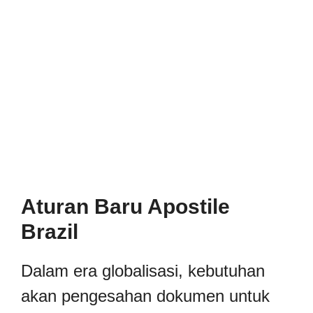
Aturan Baru Apostile
Brazil
Dalam era globalisasi, kebutuhan
akan pengesahan dokumen untuk