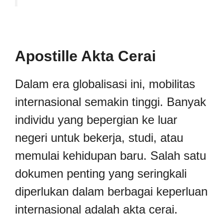
Apostille Akta Cerai
Dalam era globalisasi ini, mobilitas
internasional semakin tinggi. Banyak
individu yang bepergian ke luar
negeri untuk bekerja, studi, atau
memulai kehidupan baru. Salah satu
dokumen penting yang seringkali
diperlukan dalam berbagai keperluan
internasional adalah akta cerai.