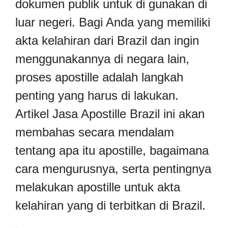
dokumen publik untuk di gunakan di
luar negeri. Bagi Anda yang memiliki
akta kelahiran dari Brazil dan ingin
menggunakannya di negara lain,
proses apostille adalah langkah
penting yang harus di lakukan.
Artikel Jasa Apostille Brazil ini akan
membahas secara mendalam
tentang apa itu apostille, bagaimana
cara mengurusnya, serta pentingnya
melakukan apostille untuk akta
kelahiran yang di terbitkan di Brazil.