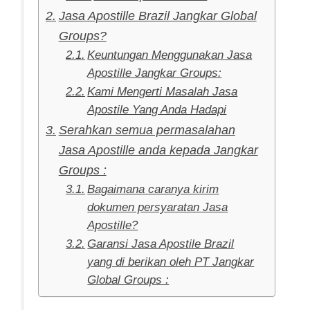
Jasa Apostille Brazil Jangkar Global
Groups?
Keuntungan Menggunakan Jasa
Apostille Jangkar Groups:
Kami Mengerti Masalah Jasa
Apostile Yang Anda Hadapi
Serahkan semua permasalahan
Jasa Apostille anda kepada Jangkar
Groups :
Bagaimana caranya kirim
dokumen persyaratan Jasa
Apostille?
Garansi Jasa Apostile Brazil
yang di berikan oleh PT Jangkar
Global Groups :