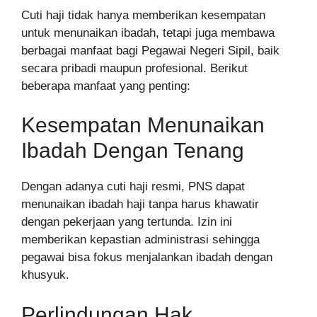
Cuti haji tidak hanya memberikan kesempatan
untuk menunaikan ibadah, tetapi juga membawa
berbagai manfaat bagi Pegawai Negeri Sipil, baik
secara pribadi maupun profesional. Berikut
beberapa manfaat yang penting:
Kesempatan Menunaikan
Ibadah Dengan Tenang
Dengan adanya cuti haji resmi, PNS dapat
menunaikan ibadah haji tanpa harus khawatir
dengan pekerjaan yang tertunda. Izin ini
memberikan kepastian administrasi sehingga
pegawai bisa fokus menjalankan ibadah dengan
khusyuk.
Perlindungan Hak