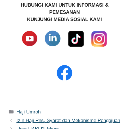
HUBUNGI KAMI UNTUK INFORMASI &
PEMESANAN
KUNJUNGI MEDIA SOSIAL KAMI
Kategori
Haji Umroh
Izin Haji Pns, Syarat dan Mekanisme Pengajuan