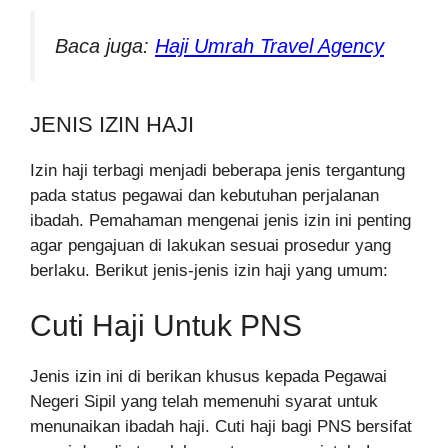
Baca juga:
Haji Umrah Travel Agency
JENIS IZIN HAJI
Izin haji terbagi menjadi beberapa jenis tergantung
pada status pegawai dan kebutuhan perjalanan
ibadah. Pemahaman mengenai jenis izin ini penting
agar pengajuan di lakukan sesuai prosedur yang
berlaku. Berikut jenis-jenis izin haji yang umum:
Cuti Haji Untuk PNS
Jenis izin ini di berikan khusus kepada Pegawai
Negeri Sipil yang telah memenuhi syarat untuk
menunaikan ibadah haji. Cuti haji bagi PNS bersifat