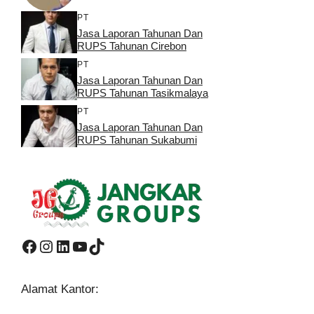
PT
Jasa Laporan Tahunan Dan
RUPS Tahunan Cirebon
PT
Jasa Laporan Tahunan Dan
RUPS Tahunan Tasikmalaya
PT
Jasa Laporan Tahunan Dan
RUPS Tahunan Sukabumi
Facebook
Instagram
LinkedIn
YouTube
TikTok
Alamat Kantor: