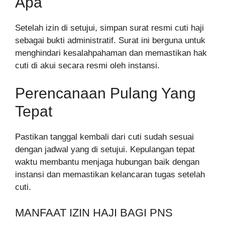
Apa
Setelah izin di setujui, simpan surat resmi cuti haji
sebagai bukti administratif. Surat ini berguna untuk
menghindari kesalahpahaman dan memastikan hak
cuti di akui secara resmi oleh instansi.
Perencanaan Pulang Yang
Tepat
Pastikan tanggal kembali dari cuti sudah sesuai
dengan jadwal yang di setujui. Kepulangan tepat
waktu membantu menjaga hubungan baik dengan
instansi dan memastikan kelancaran tugas setelah
cuti.
MANFAAT IZIN HAJI BAGI PNS