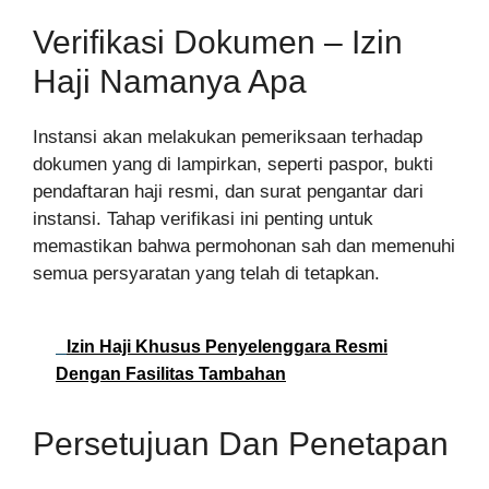
Verifikasi Dokumen – Izin
Haji Namanya Apa
Instansi akan melakukan pemeriksaan terhadap
dokumen yang di lampirkan, seperti paspor, bukti
pendaftaran haji resmi, dan surat pengantar dari
instansi. Tahap verifikasi ini penting untuk
memastikan bahwa permohonan sah dan memenuhi
semua persyaratan yang telah di tetapkan.
Izin Haji Khusus Penyelenggara Resmi
Dengan Fasilitas Tambahan
Persetujuan Dan Penetapan