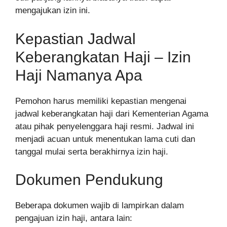
mengajukan izin ini.
Kepastian Jadwal
Keberangkatan Haji – Izin
Haji Namanya Apa
Pemohon harus memiliki kepastian mengenai
jadwal keberangkatan haji dari Kementerian Agama
atau pihak penyelenggara haji resmi. Jadwal ini
menjadi acuan untuk menentukan lama cuti dan
tanggal mulai serta berakhirnya izin haji.
Dokumen Pendukung
Beberapa dokumen wajib di lampirkan dalam
pengajuan izin haji, antara lain: