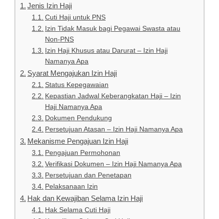
Jenis Izin Haji
Cuti Haji untuk PNS
Izin Tidak Masuk bagi Pegawai Swasta atau
Non-PNS
Izin Haji Khusus atau Darurat – Izin Haji
Namanya Apa
Syarat Mengajukan Izin Haji
Status Kepegawaian
Kepastian Jadwal Keberangkatan Haji – Izin
Haji Namanya Apa
Dokumen Pendukung
Persetujuan Atasan – Izin Haji Namanya Apa
Mekanisme Pengajuan Izin Haji
Pengajuan Permohonan
Verifikasi Dokumen – Izin Haji Namanya Apa
Persetujuan dan Penetapan
Pelaksanaan Izin
Hak dan Kewajiban Selama Izin Haji
Hak Selama Cuti Haji