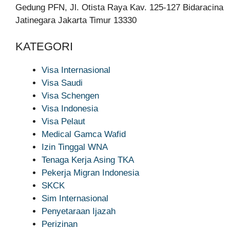
Gedung PFN, Jl. Otista Raya Kav. 125-127 Bidaracina
Jatinegara Jakarta Timur 13330
KATEGORI
Visa Internasional
Visa Saudi
Visa Schengen
Visa Indonesia
Visa Pelaut
Medical Gamca Wafid
Izin Tinggal WNA
Tenaga Kerja Asing TKA
Pekerja Migran Indonesia
SKCK
Sim Internasional
Penyetaraan Ijazah
Perizinan