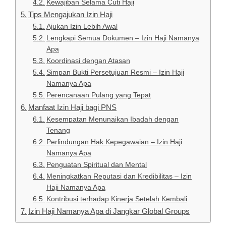
Kewajiban Selama Cuti Haji
Tips Mengajukan Izin Haji
Ajukan Izin Lebih Awal
Lengkapi Semua Dokumen – Izin Haji Namanya
Apa
Koordinasi dengan Atasan
Simpan Bukti Persetujuan Resmi – Izin Haji
Namanya Apa
Perencanaan Pulang yang Tepat
Manfaat Izin Haji bagi PNS
Kesempatan Menunaikan Ibadah dengan
Tenang
Perlindungan Hak Kepegawaian – Izin Haji
Namanya Apa
Penguatan Spiritual dan Mental
Meningkatkan Reputasi dan Kredibilitas – Izin
Haji Namanya Apa
Kontribusi terhadap Kinerja Setelah Kembali
Izin Haji Namanya Apa di Jangkar Global Groups