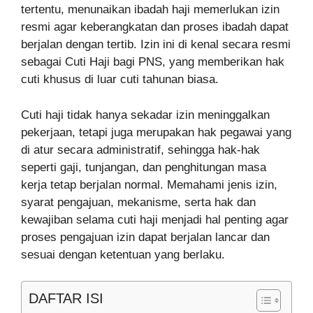
tertentu, menunaikan ibadah haji memerlukan izin
resmi agar keberangkatan dan proses ibadah dapat
berjalan dengan tertib. Izin ini di kenal secara resmi
sebagai Cuti Haji bagi PNS, yang memberikan hak
cuti khusus di luar cuti tahunan biasa.
Cuti haji tidak hanya sekadar izin meninggalkan
pekerjaan, tetapi juga merupakan hak pegawai yang
di atur secara administratif, sehingga hak-hak
seperti gaji, tunjangan, dan penghitungan masa
kerja tetap berjalan normal. Memahami jenis izin,
syarat pengajuan, mekanisme, serta hak dan
kewajiban selama cuti haji menjadi hal penting agar
proses pengajuan izin dapat berjalan lancar dan
sesuai dengan ketentuan yang berlaku.
DAFTAR ISI