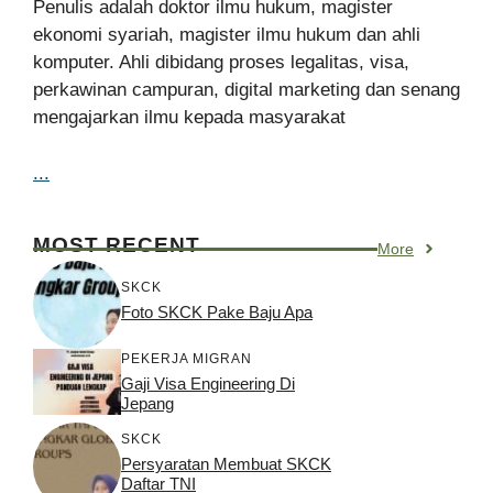
Penulis adalah doktor ilmu hukum, magister
ekonomi syariah, magister ilmu hukum dan ahli
komputer. Ahli dibidang proses legalitas, visa,
perkawinan campuran, digital marketing dan senang
mengajarkan ilmu kepada masyarakat
...
MOST RECENT
More
SKCK
Foto SKCK Pake Baju Apa
PEKERJA MIGRAN
Gaji Visa Engineering Di
Jepang
SKCK
Persyaratan Membuat SKCK
Daftar TNI