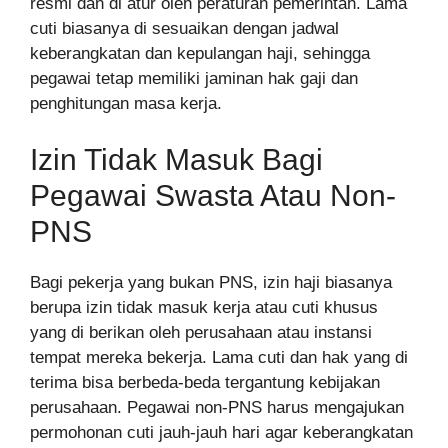
resmi dan di atur oleh peraturan pemerintah. Lama
cuti biasanya di sesuaikan dengan jadwal
keberangkatan dan kepulangan haji, sehingga
pegawai tetap memiliki jaminan hak gaji dan
penghitungan masa kerja.
Izin Tidak Masuk Bagi
Pegawai Swasta Atau Non-
PNS
Bagi pekerja yang bukan PNS, izin haji biasanya
berupa izin tidak masuk kerja atau cuti khusus
yang di berikan oleh perusahaan atau instansi
tempat mereka bekerja. Lama cuti dan hak yang di
terima bisa berbeda-beda tergantung kebijakan
perusahaan. Pegawai non-PNS harus mengajukan
permohonan cuti jauh-jauh hari agar keberangkatan