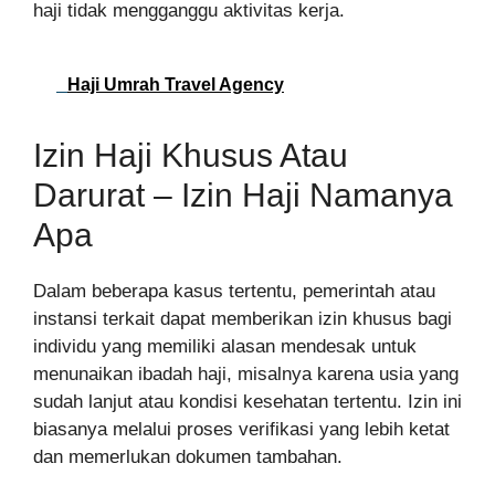
haji tidak mengganggu aktivitas kerja.
Haji Umrah Travel Agency
Izin Haji Khusus Atau
Darurat – Izin Haji Namanya
Apa
Dalam beberapa kasus tertentu, pemerintah atau
instansi terkait dapat memberikan izin khusus bagi
individu yang memiliki alasan mendesak untuk
menunaikan ibadah haji, misalnya karena usia yang
sudah lanjut atau kondisi kesehatan tertentu. Izin ini
biasanya melalui proses verifikasi yang lebih ketat
dan memerlukan dokumen tambahan.