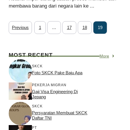
membawa barang dari negara lain ke ...
Previous
1
…
17
18
19
MOST RECENT
More
SKCK
Foto SKCK Pake Baju Apa
PEKERJA MIGRAN
Gaji Visa Engineering Di
Jepang
SKCK
Persyaratan Membuat SKCK
Daftar TNI
PT