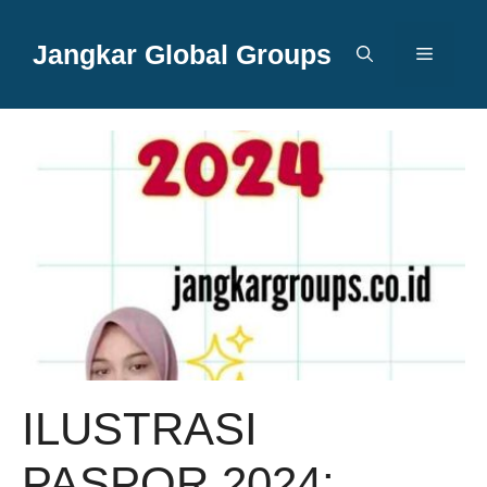
Langsung
ke
Jangkar Global Groups
Menu
isi
ILUSTRASI
PASPOR 2024: