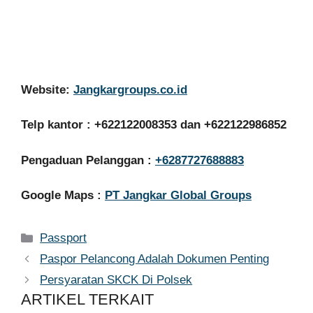
Website:
Jangkargroups.co.id
Telp kantor : +622122008353 dan +622122986852
Pengaduan Pelanggan :
+6287727688883
Google Maps :
PT Jangkar Global Groups
Kategori
Passport
Paspor Pelancong Adalah Dokumen Penting
Persyaratan SKCK Di Polsek
ARTIKEL TERKAIT