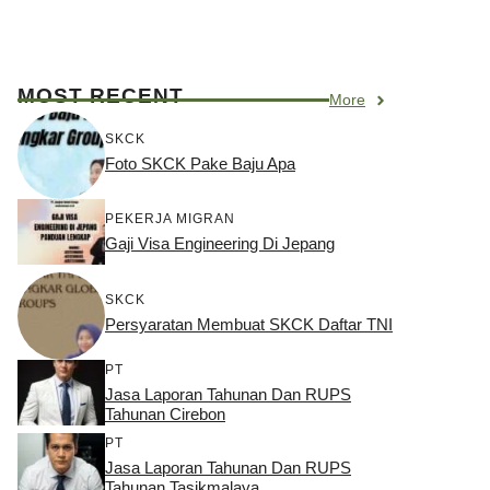
MOST RECENT
More
SKCK
Foto SKCK Pake Baju Apa
PEKERJA MIGRAN
Gaji Visa Engineering Di Jepang
SKCK
Persyaratan Membuat SKCK Daftar TNI
PT
Jasa Laporan Tahunan Dan RUPS
Tahunan Cirebon
PT
Jasa Laporan Tahunan Dan RUPS
Tahunan Tasikmalaya