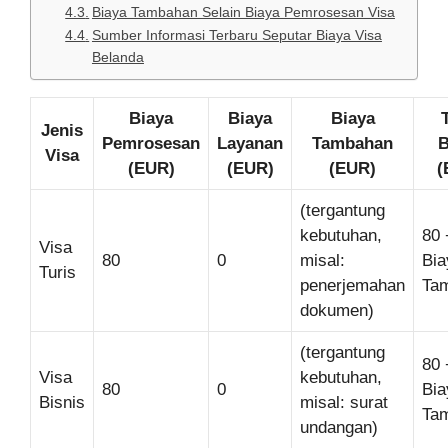
Biaya Tambahan Selain Biaya Pemrosesan Visa
Sumber Informasi Terbaru Seputar Biaya Visa
Belanda
Biaya
Biaya
Biaya
Jenis
Pemrosesan
Layanan
Tambahan
B
Visa
(EUR)
(EUR)
(EUR)
(
(tergantung
kebutuhan,
80 
Visa
80
0
misal:
Bia
Turis
penerjemahan
Ta
dokumen)
(tergantung
80 
Visa
kebutuhan,
80
0
Bia
Bisnis
misal: surat
Ta
undangan)