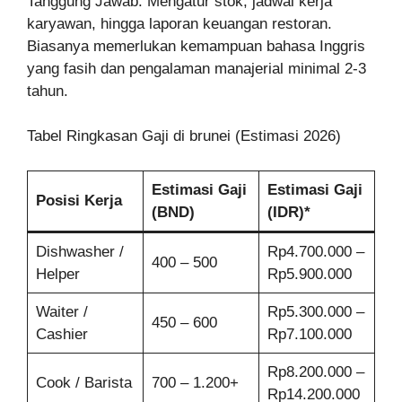
Tanggung Jawab: Mengatur stok, jadwal kerja
karyawan, hingga laporan keuangan restoran.
Biasanya memerlukan kemampuan bahasa Inggris
yang fasih dan pengalaman manajerial minimal 2-3
tahun.
Tabel Ringkasan Gaji di brunei (Estimasi 2026)
Estimasi Gaji
Estimasi Gaji
Posisi Kerja
(BND)
(IDR)*
Dishwasher /
Rp4.700.000 –
400 – 500
Helper
Rp5.900.000
Waiter /
Rp5.300.000 –
450 – 600
Cashier
Rp7.100.000
Rp8.200.000 –
Cook / Barista
700 – 1.200+
Rp14.200.000