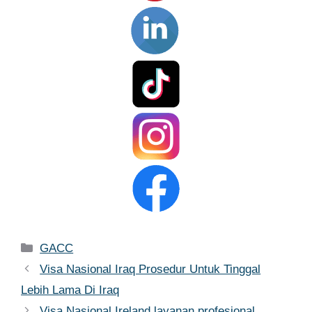
Kategori
GACC
Visa Nasional Iraq Prosedur Untuk Tinggal
Lebih Lama Di Iraq
Visa Nasional Ireland layanan profesional