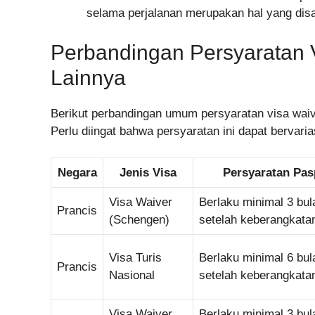
selama perjalanan merupakan hal yang dis
Perbandingan Persyaratan 
Lainnya
Berikut perbandingan umum persyaratan visa waiv
Perlu diingat bahwa persyaratan ini dapat bervaria
Negara
Jenis Visa
Persyaratan Pas
Visa Waiver
Berlaku minimal 3 bul
Prancis
(Schengen)
setelah keberangkata
Visa Turis
Berlaku minimal 6 bul
Prancis
Nasional
setelah keberangkata
Visa Waiver
Berlaku minimal 3 bul