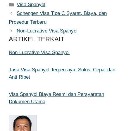
Kategori
Visa Spanyol
Schengen Visa Tipe C Syarat, Biaya, dan
Prosedur Terbaru
Non-Lucrative Visa Spanyol
ARTIKEL TERKAIT
Non-Lucrative Visa Spanyol
Jasa Visa Spanyol Terpercaya: Solusi Cepat dan
Anti Ribet
Visa Spanyol Biaya Resmi dan Persyaratan
Dokumen Utama