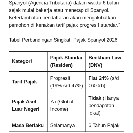
Spanyol (Agencia Tributaria) dalam waktu 6 bulan
sejak mulai bekerja atau menetap di Spanyol.
Keterlambatan pendaftaran akan mengakibatkan
pemohon di kenakan tarif pajak progresif standar.”
Tabel Perbandingan Singkat: Pajak Spanyol 2026
Pajak Standar
Beckham Law
Kategori
(Residen)
(DNV)
Progresif
Flat 24%
(s/d
Tarif Pajak
(19% s/d 47%)
€600rb)
Tidak
(Hanya
Pajak Aset
Ya (Global
pendapatan
Luar Negeri
Income)
lokal)
Masa Berlaku
Selamanya
6 Tahun Pajak