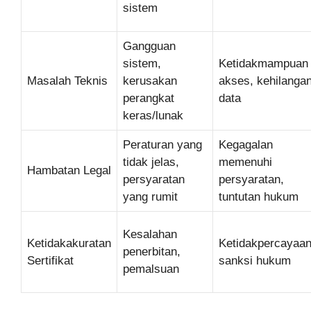
sistem
Gangguan
sistem,
Ketidakmampuan
Masalah Teknis
kerusakan
akses, kehilanga
perangkat
data
keras/lunak
Peraturan yang
Kegagalan
tidak jelas,
memenuhi
Hambatan Legal
persyaratan
persyaratan,
yang rumit
tuntutan hukum
Kesalahan
Ketidakakuratan
Ketidakpercayaan
penerbitan,
Sertifikat
sanksi hukum
pemalsuan