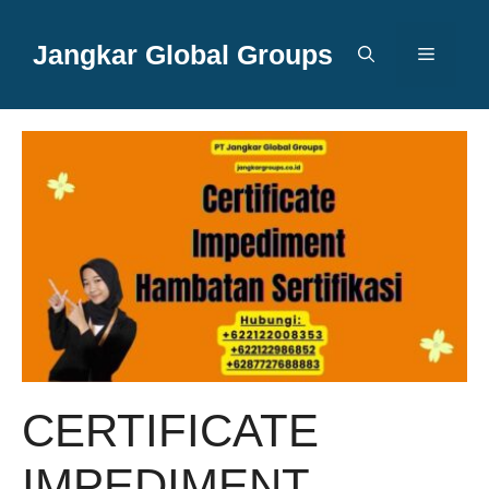
Langsung
ke
Jangkar Global Groups
Menu
isi
CERTIFICATE
IMPEDIMENT