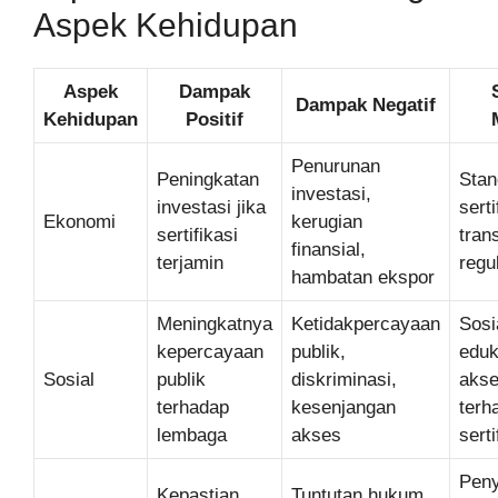
Aspek Kehidupan
Aspek
Dampak
Dampak Negatif
Kehidupan
Positif
Penurunan
Peningkatan
Stan
investasi,
investasi jika
serti
Ekonomi
kerugian
sertifikasi
tran
finansial,
terjamin
regu
hambatan ekspor
Meningkatnya
Ketidakpercayaan
Sosi
kepercayaan
publik,
eduk
Sosial
publik
diskriminasi,
akse
terhadap
kesenjangan
terh
lembaga
akses
serti
Pen
Kepastian
Tuntutan hukum,