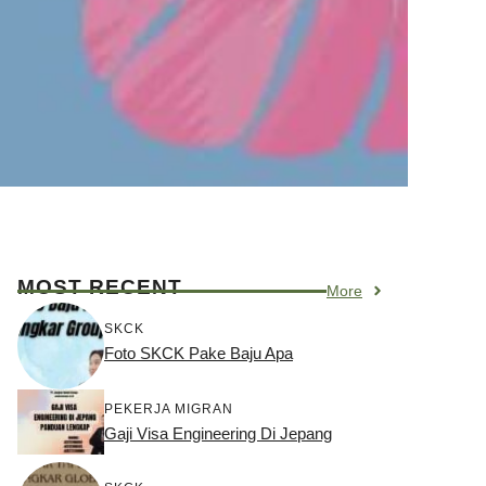
MOST RECENT
More
SKCK
Foto SKCK Pake Baju Apa
PEKERJA MIGRAN
Gaji Visa Engineering Di Jepang