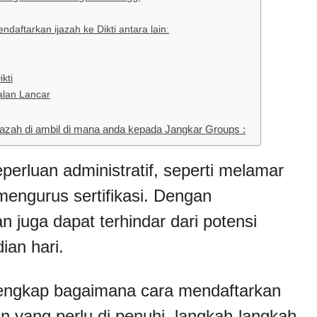
aftarkan ijazah ke Dikti antara lain:
kti
jalan Lancar
zah di ambil di mana anda kepada Jangkar Groups :
perluan administratif, seperti melamar
mengurus sertifikasi. Dengan
an juga dapat terhindar dari potensi
ian hari.
lengkap bagaimana cara mendaftarkan
an yang perlu di penuhi, langkah-langkah