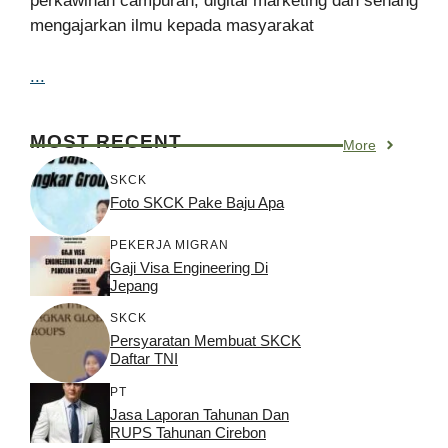
perkawinan campuran, digital marketing dan senang
mengajarkan ilmu kepada masyarakat
...
MOST RECENT
More
SKCK
Foto SKCK Pake Baju Apa
PEKERJA MIGRAN
Gaji Visa Engineering Di
Jepang
SKCK
Persyaratan Membuat SKCK
Daftar TNI
PT
Jasa Laporan Tahunan Dan
RUPS Tahunan Cirebon