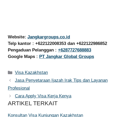
Website:
Jangkargroups.co.id
Telp kantor : +622122008353 dan +622122986852
Pengaduan Pelanggan :
+6287727688883
Google Maps :
PT Jangkar Global Groups
Kategori
Visa Kazakhstan
Jasa Penyetaraan Ijazah Irak Tips dan Layanan
Profesional
Cara Apply Visa Kerja Kenya
ARTIKEL TERKAIT
Konsultan Visa Kunjungan Kazakhstan