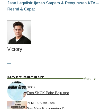
Jasa Legalisir Ijazah Satpam & Pengurusan KTA –
Resmi & Cepat
Victory
...
MOST RECENT
More
SKCK
Foto SKCK Pake Baju Apa
PEKERJA MIGRAN
Gaji Visa Engineering Di