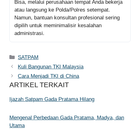
Bisa, melalui perusahaan tempat Anda bekerja
atau langsung ke Polda/Polres setempat.
Namun, bantuan konsultan profesional sering
dipilih untuk meminimalisir kesalahan
administrasi.
Kategori
SATPAM
Kuli Bangunan TKI Malaysia
Cara Menjadi TKI di China
ARTIKEL TERKAIT
Ijazah Satpam Gada Pratama Hilang
Mengenal Perbedaan Gada Pratama, Madya, dan
Utama