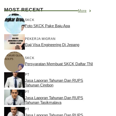
MOST RECENT
More
SKCK
Foto SKCK Pake Baju Apa
PEKERJA MIGRAN
Gaji Visa Engineering Di Jepang
SKCK
Persyaratan Membuat SKCK Daftar TNI
PT
Jasa Laporan Tahunan Dan RUPS
Tahunan Cirebon
PT
Jasa Laporan Tahunan Dan RUPS
Tahunan Tasikmalaya
PT
Jasa Laporan Tahunan Dan RUPS