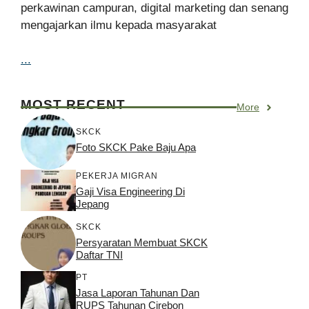
perkawinan campuran, digital marketing dan senang
mengajarkan ilmu kepada masyarakat
...
MOST RECENT
More
SKCK
Foto SKCK Pake Baju Apa
PEKERJA MIGRAN
Gaji Visa Engineering Di
Jepang
SKCK
Persyaratan Membuat SKCK
Daftar TNI
PT
Jasa Laporan Tahunan Dan
RUPS Tahunan Cirebon