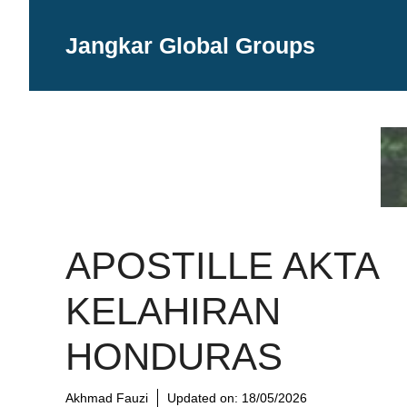
Langsung
ke
Jangkar Global Groups
isi
APOSTILLE AKTA
KELAHIRAN
HONDURAS
Akhmad Fauzi
Updated on:
18/05/2026