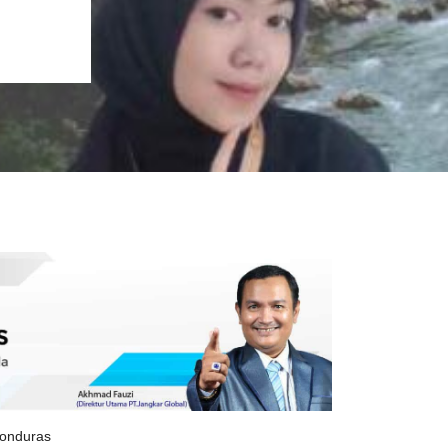
Honduras