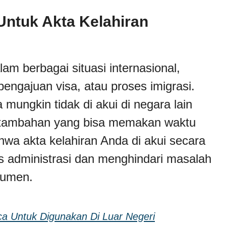
Untuk Akta Kelahiran
lam berbagai situasi internasional,
pengajuan visa, atau proses imigrasi.
 mungkin tidak di akui di negara lain
i tambahan yang bisa memakan waktu
hwa akta kelahiran Anda di akui secara
 administrasi dan menghindari masalah
kumen.
ca Untuk Digunakan Di Luar Negeri