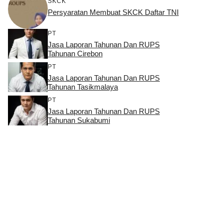
SKCK
Persyaratan Membuat SKCK Daftar TNI
PT
Jasa Laporan Tahunan Dan RUPS
Tahunan Cirebon
PT
Jasa Laporan Tahunan Dan RUPS
Tahunan Tasikmalaya
PT
Jasa Laporan Tahunan Dan RUPS
Tahunan Sukabumi