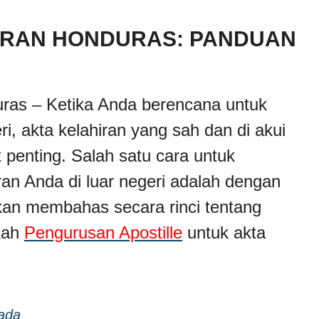
HIRAN HONDURAS: PANDUAN
ras – Ketika Anda berencana untuk
eri, akta kelahiran yang sah dan di akui
 penting. Salah satu cara untuk
an Anda di luar negeri adalah dengan
 akan membahas secara rinci tentang
kah
Pengurusan Apostille
untuk akta
ada