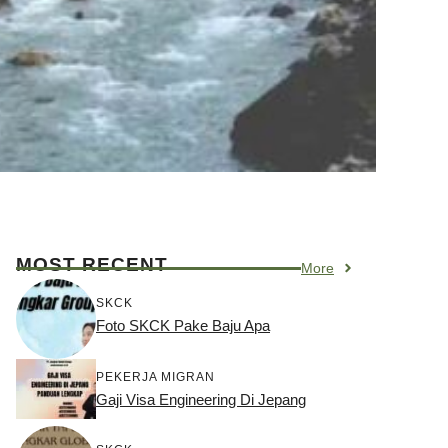
MOST RECENT
More
SKCK
Foto SKCK Pake Baju Apa
PEKERJA MIGRAN
Gaji Visa Engineering Di Jepang