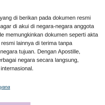
i yang di berikan pada dokumen resmi
agar di akui di negara-negara anggota
lle memungkinkan dokumen seperti akta
resmi lainnya di terima tanpa
negara tujuan. Dengan Apostille,
erbagai negara secara langsung,
nternasional.
uyana