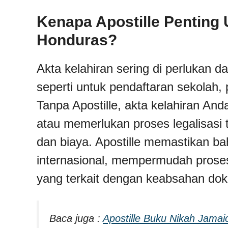
Kenapa Apostille Penting 
Honduras?
Akta kelahiran sering di perlukan da
seperti untuk pendaftaran sekolah, 
Tanpa Apostille, akta kelahiran Anda
atau memerlukan proses legalisas
dan biaya. Apostille memastikan ba
internasional, mempermudah proses
yang terkait dengan keabsahan do
Baca juga :
Apostille Buku Nikah Jamai