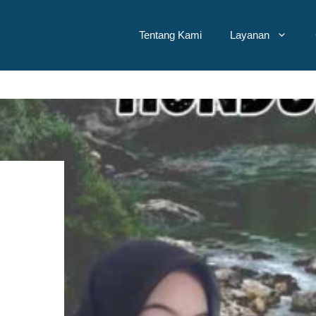
Tentang Kami
Layanan