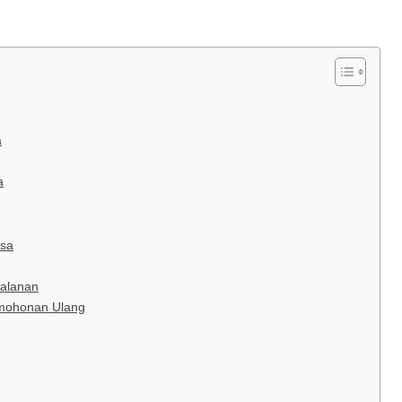
a
a
isa
jalanan
rmohonan Ulang