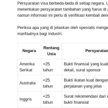
Persyaratan visa berbeda-beda di setiap negara. 
menentukan persyaratan tambahan yang harus di 
namun informasi ini perlu di verifikasi kembali d
Periksa apa yang di jelaskan oleh spesialis men
manfaatnya bagi industri.
Rentang
Negara
Persyarata
Usia
Amerika
<25
Bukti finansial yang kua
Serikat
tahun
detail, surat sponsor
<25
Bukti ikatan kuat denga
Australia
tahun
perjalanan yang jelas
<25
Surat rekomendasi dari 
Inggris
tahun
bukti finansial